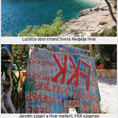
Lučišća öböl strand Sveta Nedjelja Hvar
Jerolim sziget a Hvar mellett, FKK szigeten