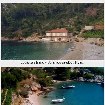
Lučište strand - Juranićeva öböl, Hvar...