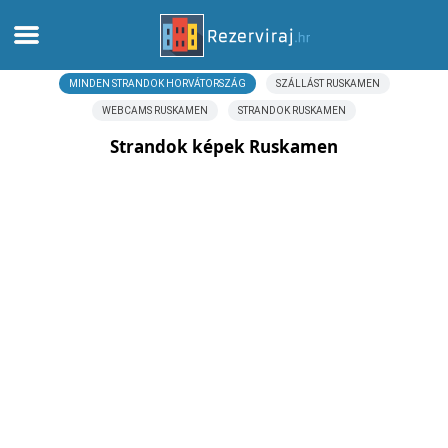
MINDEN STRANDOK HORVÁTORSZÁG
SZÁLLÁST RUSKAMEN
Otthon
WEBCAMS RUSKAMEN
STRANDOK RUSKAMEN
Apartmanok
Strandok képek Ruskamen
Turista információ
Strandok
webcams
Ismerkedjen meg Horvátországgal
múzeumok