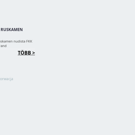
 RUSKAMEN
skamen nudista FKK
rand
TÖBB >
orwacja