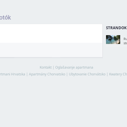
otók
STRANDOK
Ru
st
Kontakt
|
Oglašavanje apartmana
rtmani Hrvatska
|
Apartmány Chorvatsko
|
Ubytovanie Chorvátsko
|
Kwatery Ch