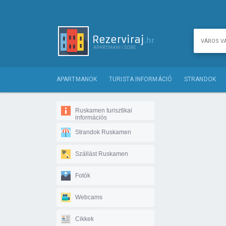
APARTMANOK
TURISTA INFORMÁCIÓ
STRANDOK
Ruskamen turisztikai
információs
Strandok Ruskamen
Szállást Ruskamen
Fotók
Webcams
Cikkek