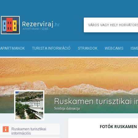
APARTMANOK
TURISTA INFORMÁCIÓ
STRANDOK
WEBCAMS
ISM
Ruskamen turisztikai 
Srednja dalmacija
FOTÓK RUSKAMEN (
Ruskamen turisztikai
információs