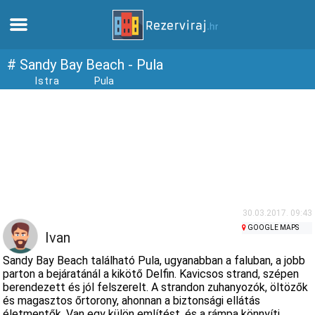
Otthon
# Sandy Bay Beach - Pula
Istra
Pula
Apartmanok
Turista információ
Strandok
webcams
30.03.2017. 09:43
GOOGLE MAPS
Ivan
Ismerkedjen meg Horvátországgal
Sandy Bay Beach található Pula, ugyanabban a faluban, a jobb
parton a bejáratánál a kikötő Delfin. Kavicsos strand, szépen
berendezett és jól felszerelt. A strandon zuhanyozók, öltözők
múzeumok
és magasztos őrtorony, ahonnan a biztonsági ellátás
életmentők. Van egy külön említést, és a rámpa könnyíti