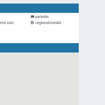
parkolás
ámú süto
Légkondicionáló