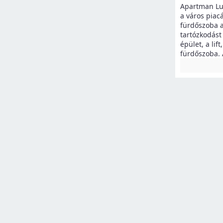
Apartman Lux
a város piac
fürdőszoba a
tartózkodást
épület, a lif
fürdőszoba. A