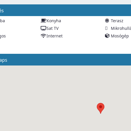
és
oba
Konyha
Terasz
Sat TV
Mikrohull
gos
Internet
Mosógép
aps