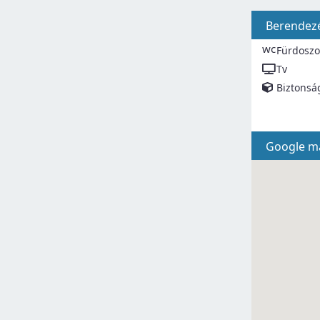
Berendez
wc
Fürdosz
Tv
Biztonsá
Google m