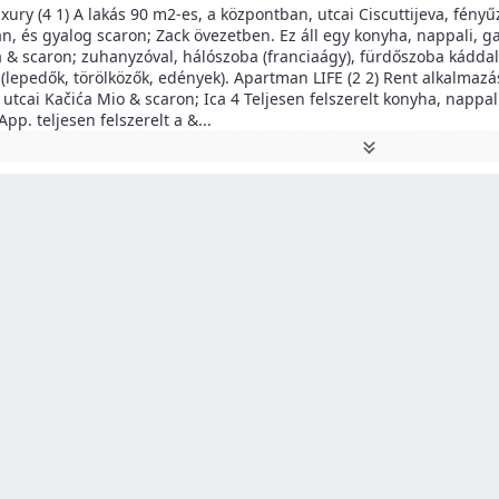
ury (4 1) A lakás 90 m2-es, a központban, utcai Ciscuttijeva, fényűz
án, és gyalog scaron; Zack övezetben. Ez áll egy konyha, nappali, ga
 & scaron; zuhanyzóval, hálószoba (franciaágy), fürdőszoba káddal.
 (lepedők, törölközők, edények). Apartman LIFE (2 2) Rent alkalmazá
t, utcai Kačića Mio & scaron; Ica 4 Teljesen felszerelt konyha, nappa
pp. teljesen felszerelt a &
...