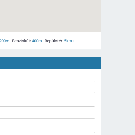
200m
Benzinkút:
400m
Repülotér:
5km+