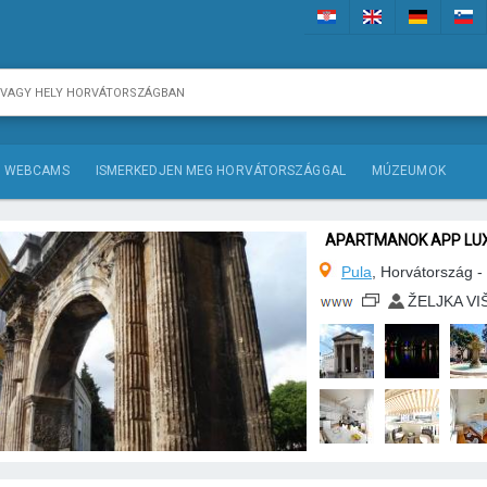
WEBCAMS
ISMERKEDJEN MEG HORVÁTORSZÁGGAL
MÚZEUMOK
APARTMANOK APP LUX
Pula
, Horvátország -
ŽELJKA VI