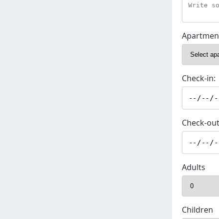
Apartmen
Check-in:
Check-out
Adults
Children