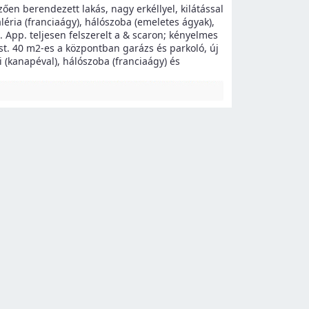
ően berendezett lakás, nagy erkéllyel, kilátással
léria (franciaágy), hálószoba (emeletes ágyak),
 App. teljesen felszerelt a & scaron; kényelmes
st. 40 m2-es a központban garázs és parkoló, új
li (kanapéval), hálószoba (franciaágy) és