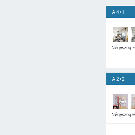
A 4+1
Négyszöges
A 2+2
Négyszöges