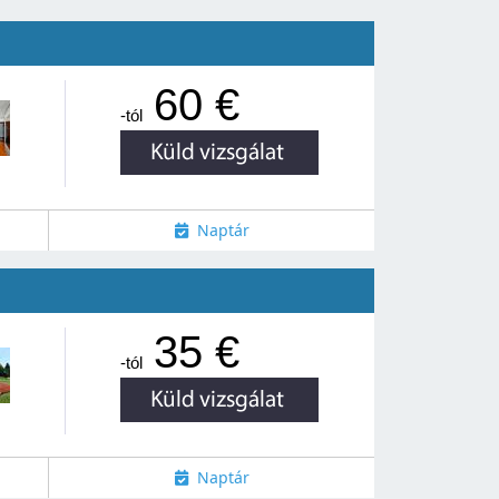
60 €
-tól
Naptár
35 €
-tól
Naptár