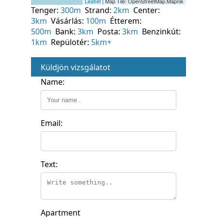
Tenger:
300m
Strand:
2km
Center:
3km
Vásárlás:
100m
Étterem:
500m
Bank:
3km
Posta:
3km
Benzinkút:
1km
Repülotér:
5km+
Küldjön vizsgálatot
Name:
Email:
Text:
Apartment