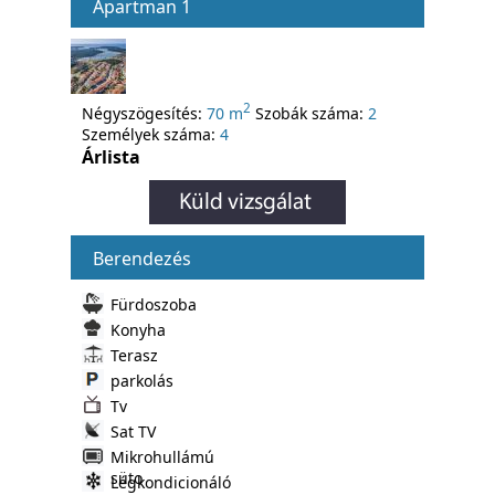
Apartman 1
2
Négyszögesítés:
70 m
Szobák száma:
2
Személyek száma:
4
Árlista
Berendezés
Fürdoszoba
Konyha
Terasz
parkolás
Tv
Sat TV
Mikrohullámú
süto
Légkondicionáló