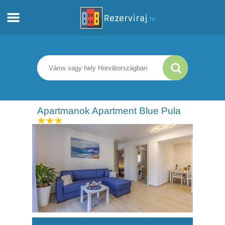
Otthon
Apartmanok
Turista információ
Apartmanok Apartment Blue Pula
Strandok
webcams
Ismerkedjen meg Horvátországgal
múzeumok