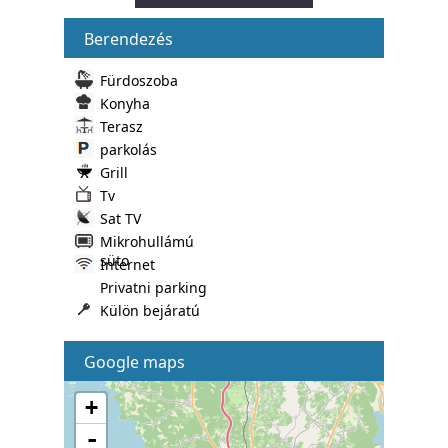
Berendezés
Fürdoszoba
Konyha
Terasz
parkolás
Grill
Tv
Sat TV
Mikrohullámú
süto
Internet
Privatni parking
Külön bejáratú
Google maps