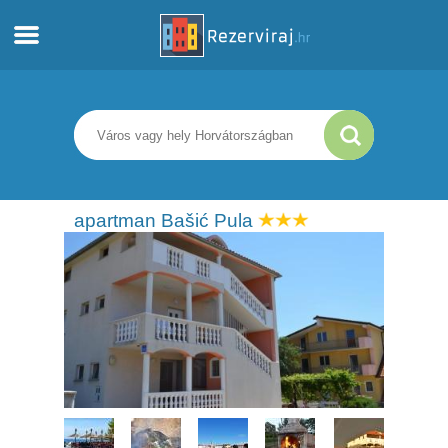
Otthon
Apartmanok
Turista információ
apartman Bašić Pula
Strandok
webcams
Ismerkedjen meg Horvátországgal
múzeumok