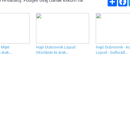
 Hrvatskoj. Podijeli ovaj članak klikom na
 Mljet
Hajó Dubrovnik Lopud
Hajó Dubrovnik - Ko
árak...
Vitorlázás és árak...
Lopud - Suđurađ...