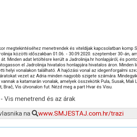
kkor megtekintéséhez menetrendek és viteldíjak kapcsolatban komp Sp
rolinija közötti időszakban 01.06. - 30.09.2020. szeptember 30-án, am
t. Minden adat letöltésre került a Jadrolinija.hr honlapjáról, és pont
togasson el Jadrolinija hivatalos honlapjára hivatalos áron. Minden l
tti helyi vonalakon található. A hajózási vonal az idegenforgalmi sze
járatokat vezet az Adria minden nagyobb szigete számára. Mindegyi
vannak a katamarán vonalak, amelyek összekötik Pula, Susak, Mali L
lit, Brač, Vis útvonalon fut. Nézd meg a part Hvar és Visu.
r - Vis menetrend és az árak
 vlasnika na
www.SMJESTAJ.com.hr/trazi