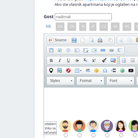
Ako ste vlasnik apartmana koji je oglašen na r
Gost
HR
EN
DE
SI
IT
CZ
SK
NL
Source
Styles
Format
Font
odaberi
sliku sa
računala