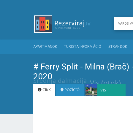
APARTMANOK
TURISTA INFORMÁCIÓ
STRANDOK
# Ferry Split - Milna (Brač)
2020
Srednja dalmacija
Vis (otok)
CIKK
POZÍCIÓ
VIS