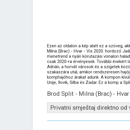
Ezen az oldalon a kép alatt ez a szöveg, a
Milna (Brac) - Hvar - Vis 2020. hordozó Jad
menetrend a nyári körutazási vonalon halad á
csak 2020-ra érvényesek. További évekért lá
Adrián, a horvát városok és a szigetek közö
szakaszára utal, amikor rendszeresen hajó
komphajóhoz árakat adunk. A kompon kívül 
Unije, Ilovik, Silba és Zadar. Ez a komp a Sp
Brod Split - Milna (Brac) - Hva
Privatni smještaj direktno od