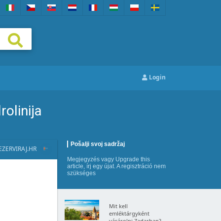
Login
rolinija
Pošalji svoj sadržaj
EZERVIRAJ.HR
Megjegyzés
vagy
Upgrade this
article
,
írj egy újat
. A regisztráció nem
szükséges
Mit kell
emléktárgyként
vásárolni Zadarban?