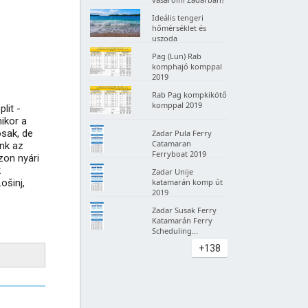
Ideális tengeri
hőmérséklet és
uszoda
Pag (Lun) Rab
komphajó komppal
2019
Rab Pag kompkikötő
komppal 2019
lit -
ikor a
osak, de
Zadar Pula Ferry
Catamaran
ink az
Ferryboat 2019
zon nyári
k
Zadar Unije
ošinj,
katamarán komp út
2019
Zadar Susak Ferry
Katamarán Ferry
Scheduling...
+138