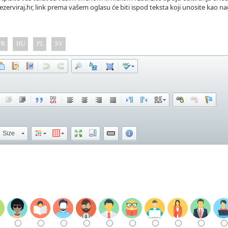
ezerviraj.hr, link prema vašem oglasu će biti ispod teksta koji unosite kao na
FR
HU
PL
SV
Size