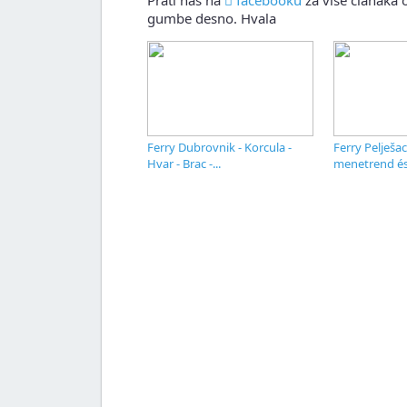
Prati nas na
facebooku
za više članaka o
gumbe desno. Hvala
Ferry Dubrovnik - Korcula -
Ferry Pelješac
Hvar - Brac -...
menetrend és 