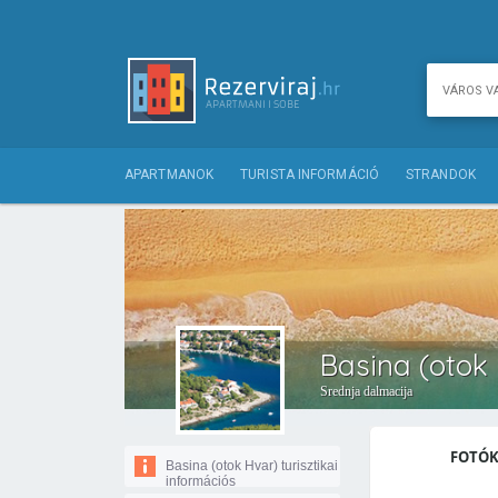
APARTMANOK
TURISTA INFORMÁCIÓ
STRANDOK
Basina (otok 
Srednja dalmacija
FOTÓK
Basina (otok Hvar) turisztikai
információs