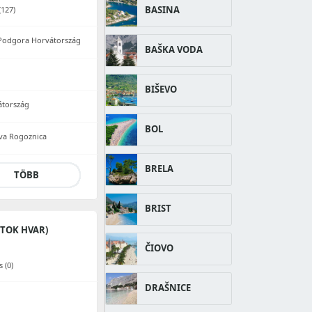
BASINA
127)
c Podgora Horvátország
BAŠKA VODA
BIŠEVO
átország
BOL
va Rogoznica
BRELA
TÖBB
BRIST
TOK HVAR)
ČIOVO
 (0)
DRAŠNICE