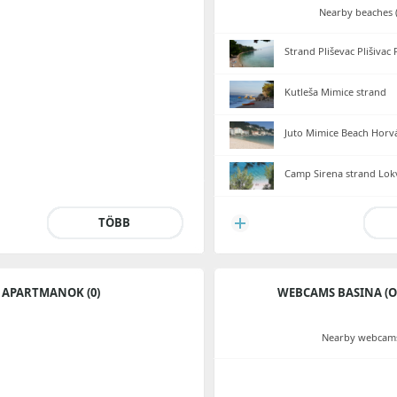
Nearby beaches (
Strand Pliševac Plišiva
Kutleša Mimice strand
Juto Mimice Beach Horv
Camp Sirena strand Lok
TÖBB
APARTMANOK (0)
WEBCAMS BASINA (O
Nearby webcams