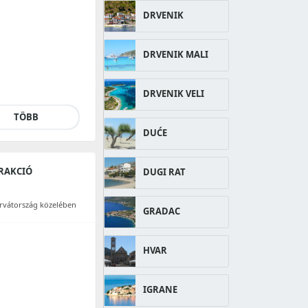
DRVENIK
DRVENIK MALI
DRVENIK VELI
TÖBB
DUĆE
TRAKCIÓ
DUGI RAT
orvátország közelében
GRADAC
HVAR
IGRANE