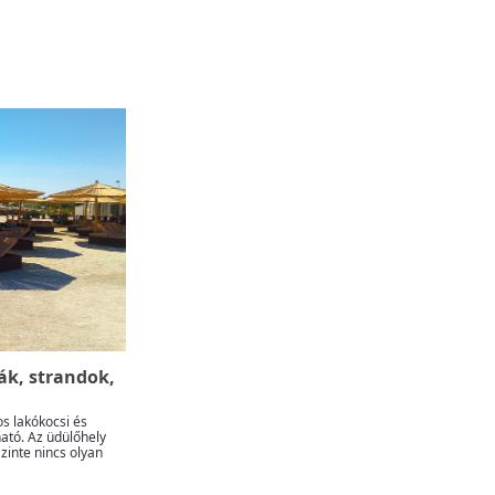
dák, strandok,
os lakókocsi és
ható. Az üdülőhely
Szinte nincs olyan