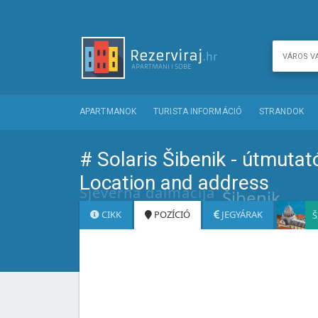
APARTMANOK
TURISTA INFORMÁCIÓ
STRANDOK
# Solaris Šibenik - útmutató
Location and address
Sjeverna dalmacija
Šibenik
CIKK
POZÍCIÓ
JEGYÁRAK
Š