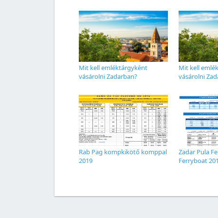
Mit kell emléktárgyként
Mit kell emlé
vásárolni Zadarban?
vásárolni Za
Rab Pag kompkikötő komppal
Zadar Pula F
2019
Ferryboat 20