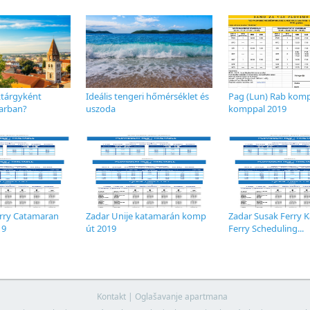
ktárgyként
Ideális tengeri hőmérséklet és
Pag (Lun) Rab kom
darban?
uszoda
komppal 2019
erry Catamaran
Zadar Unije katamarán komp
Zadar Susak Ferry 
19
út 2019
Ferry Scheduling...
Kontakt
|
Oglašavanje apartmana