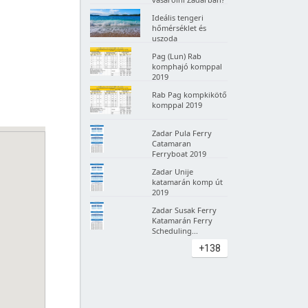
Ideális tengeri
hőmérséklet és
uszoda
Pag (Lun) Rab
komphajó komppal
2019
Rab Pag kompkikötő
komppal 2019
Zadar Pula Ferry
Catamaran
Ferryboat 2019
Zadar Unije
katamarán komp út
2019
Zadar Susak Ferry
Katamarán Ferry
Scheduling...
+138