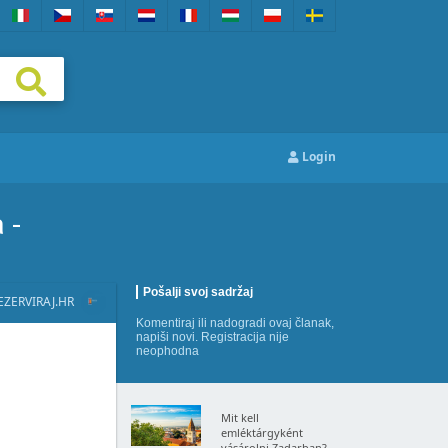
Login
 -
Pošalji svoj sadržaj
EZERVIRAJ.HR
Komentiraj
ili
nadogradi
ovaj članak,
napiši novi
. Registracija nije
neophodna
Mit kell
emléktárgyként
vásárolni Zadarban?