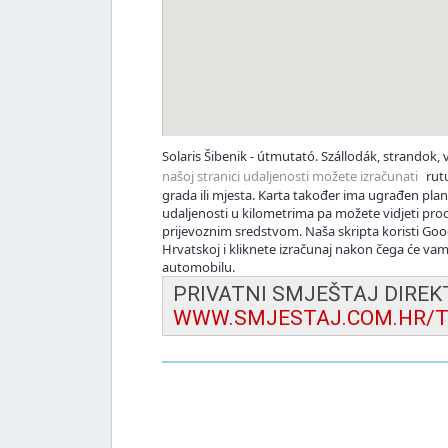
Solaris Šibenik - útmutató. Szállodák, strandok, v
našoj stranici udaljenosti možete izračunati
rutu
grada ili mjesta. Karta također ima ugrađen pla
udaljenosti u kilometrima pa možete vidjeti pr
prijevoznim sredstvom. Naša skripta koristi Go
Hrvatskoj i kliknete izračunaj nakon čega će vam
automobilu.
PRIVATNI SMJEŠTAJ DIRE
WWW.SMJESTAJ.COM.HR/T