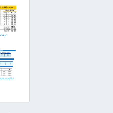
phajó
Katamarán