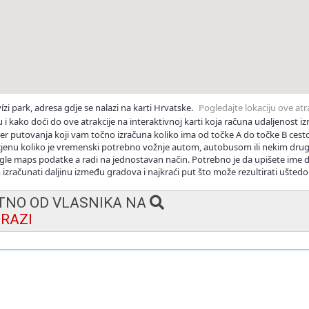
ízi park, adresa gdje se nalazi na karti Hrvatske.
Pogledajte lokaciju ove atr
 i kako doći do ove atrakcije na interaktivnoj karti koja računa udaljenost 
ner putovanja koji vam točno izračuna koliko ima od točke A do točke B ces
ocjenu koliko je vremenski potrebno vožnje autom, autobusom ili nekim dru
ogle maps podatke a radi na jednostavan način. Potrebno je da upišete ime 
 izračunati daljinu između gradova i najkraći put što može rezultirati ušted
KTNO OD VLASNIKA NA
RAZI