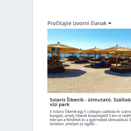
Pročitajte izvorni članak
Solaris Šibenik - útmutató. Szállo
vízi park
A Solaris Šibenik egy 5 csillagos szálloda és szám
bungaló, amely Sibenik központjától 5 km-re talál
tele van a felnőttek és a gyermekek látnivalóival. 
tartalom, amelyet az ügyfél...