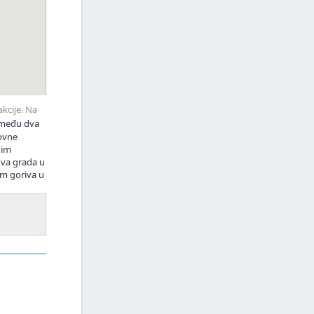
akcije. Na
između dva
tovne
gim
dva grada u
om goriva u