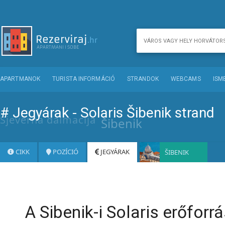
APARTMANOK
TURISTA INFORMÁCIÓ
STRANDOK
WEBCAMS
ISM
# Jegyárak - Solaris Šibenik strand
Sjeverna dalmacija
Šibenik
CIKK
POZÍCIÓ
JEGYÁRAK
ŠIBENIK
A Sibenik-i Solaris erőforr