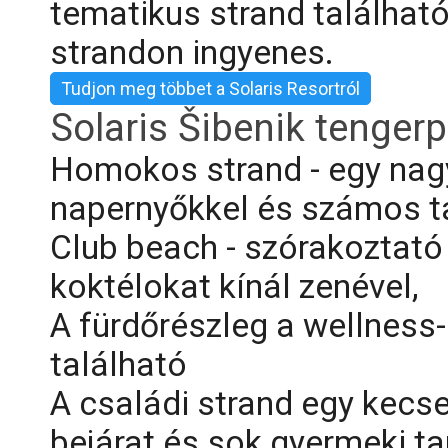
tematikus strand található
strandon ingyenes.
Tudjon meg többet a Solaris Resortról
Solaris Šibenik tengerp
Homokos strand - egy na
napernyőkkel és számos t
Club beach - szórakoztató
koktélokat kínál zenével,
A fürdőrészleg a wellness-
található
A családi strand egy kecse
bejárat és sok gyermeki t