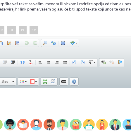
tpišite vaš tekst sa vašim imenom ili nickom i zadržite opciju editiranja unos
ezerviraj.hr, link prema vašem oglasu će biti ispod teksta koji unosite kao na
FR
HU
PL
SV
Size