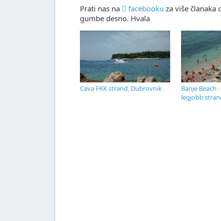
Prati nas na
facebooku
za više članaka o
gumbe desno. Hvala
Cava FKK strand, Dubrovnik
Banje Beach 
legjobb stran