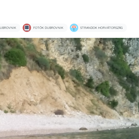
UBROVNIK
FOTÓK DUBROVNIK
STRANDOK HORVÁTORSZÁG