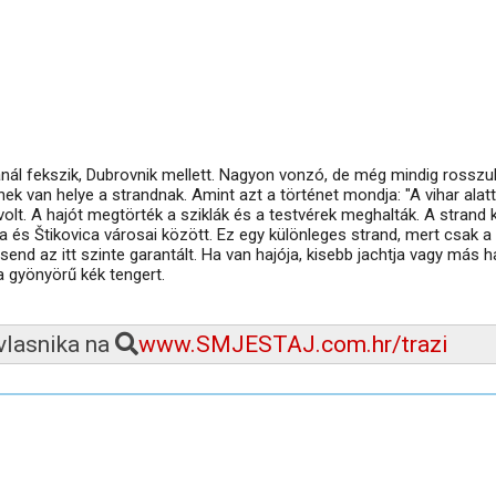
ánál fekszik, Dubrovnik mellett. Nagyon vonzó, de még mindig rosszu
nek van helye a strandnak. Amint azt a történet mondja: "A vihar alat
volt. A hajót megtörték a sziklák és a testvérek meghalták. A strand k
 és Štikovica városai között. Ez egy különleges strand, mert csak a 
csend az itt szinte garantált. Ha van hajója, kisebb jachtja vagy más h
a gyönyörű kék tengert.
 vlasnika na
www.SMJESTAJ.com.hr/trazi