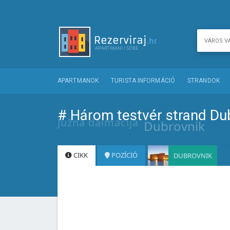
APARTMANOK
TURISTA INFORMÁCIÓ
STRANDOK
# Három testvér strand Du
Južna dalmacija
Dubrovnik
CIKK
POZÍCIÓ
DUBROVNIK