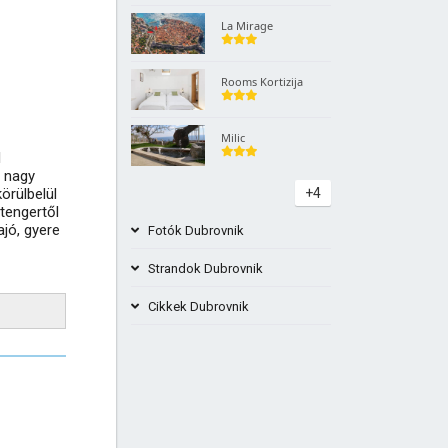
La Mirage
Rooms Kortizija
Milic
l
t nagy
örülbelül
+4
tengertől
ajó, gyere
Fotók Dubrovnik
Strandok Dubrovnik
Cikkek Dubrovnik
Cava FKK strand, Dubrovnik
Mit kell emléktárgyként vásárolni
Dubrovnikban?
Banje Beach - Dubrovnik legjobb
strandja
Hajó Dubrovnik Lopud Vitorlázás és