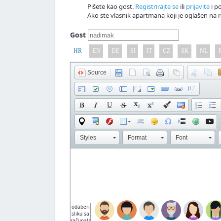
Pišete kao gost.
Registrirajte se
ili
prijavite
i po
Ako ste vlasnik apartmana koji je oglašen na r
Gost
HR
EN
DE
SI
IT
CZ
SK
NL
Source
Styles
Format
Font
odaberi
sliku sa
računala