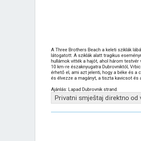
A Three Brothers Beach a keleti sziklák láb
látogatott. A sziklák alatt tragikus esemény
hullámok vitték a hajót, ahol három testvér 
10 km-re északnyugatra Dubrovniktól, Vrbica
érhető el, ami azt jelenti, hogy a béke és a 
és élvezze a magányt, a tiszta kavicsot és 
Ajánlás: Lapad Dubrovnik strand.
Privatni smještaj direktno od