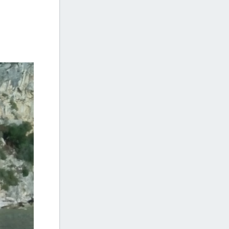
+4
árak...
Három testvér strand Dubrovnikban
Hajó Dubrovnik - Koločep - Lopud -
Copacabana Beach Dubrovnik
Suđurađ...
+4
Dubrovnik Természettudományi
Múzeum
+4