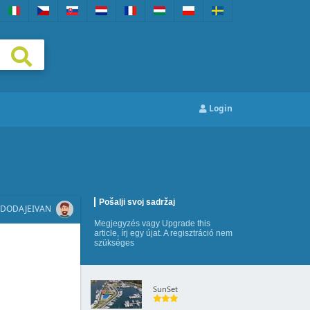
Login
Pošalji svoj sadržaj
DODAJE
IVAN
Megjegyzés
vagy
Upgrade this
article
,
írj egy újat
. A regisztráció nem
szükséges
SunSet