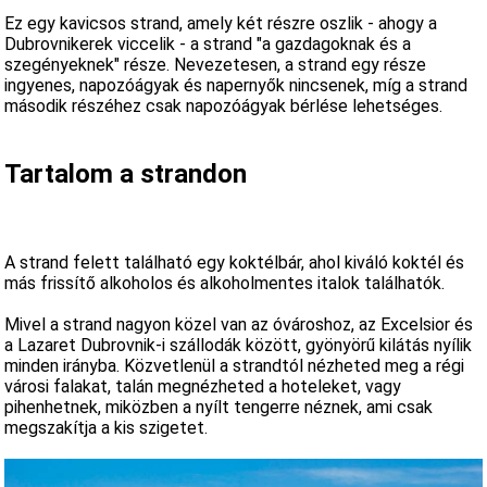
Ez egy kavicsos strand, amely két részre oszlik - ahogy a
Dubrovnikerek viccelik - a strand "a gazdagoknak és a
szegényeknek" része. Nevezetesen, a strand egy része
ingyenes, napozóágyak és napernyők nincsenek, míg a strand
második részéhez csak napozóágyak bérlése lehetséges.
Tartalom a strandon
A strand felett található egy koktélbár, ahol kiváló koktél és
más frissítő alkoholos és alkoholmentes italok találhatók.
Mivel a strand nagyon közel van az óvároshoz, az Excelsior és
a Lazaret Dubrovnik-i szállodák között, gyönyörű kilátás nyílik
minden irányba. Közvetlenül a strandtól nézheted meg a régi
városi falakat, talán megnézheted a hoteleket, vagy
pihenhetnek, miközben a nyílt tengerre néznek, ami csak
megszakítja a kis szigetet.