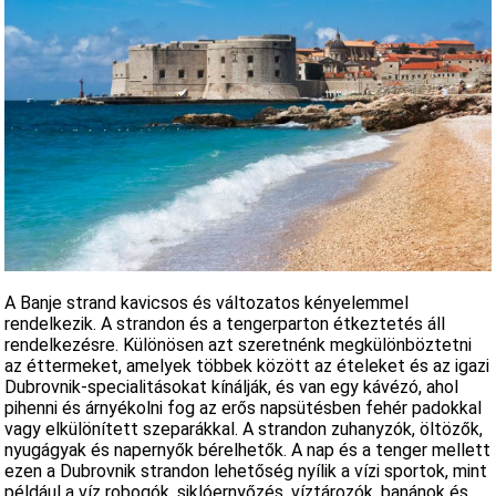
A Banje strand kavicsos és változatos kényelemmel
rendelkezik. A strandon és a tengerparton étkeztetés áll
rendelkezésre. Különösen azt szeretnénk megkülönböztetni
az éttermeket, amelyek többek között az ételeket és az igazi
Dubrovnik-specialitásokat kínálják, és van egy kávézó, ahol
pihenni és árnyékolni fog az erős napsütésben fehér padokkal
vagy elkülönített szeparákkal. A strandon zuhanyzók, öltözők,
nyugágyak és napernyők bérelhetők. A nap és a tenger mellett
ezen a Dubrovnik strandon lehetőség nyílik a vízi sportok, mint
például a víz robogók, siklóernyőzés, víztározók, banánok és