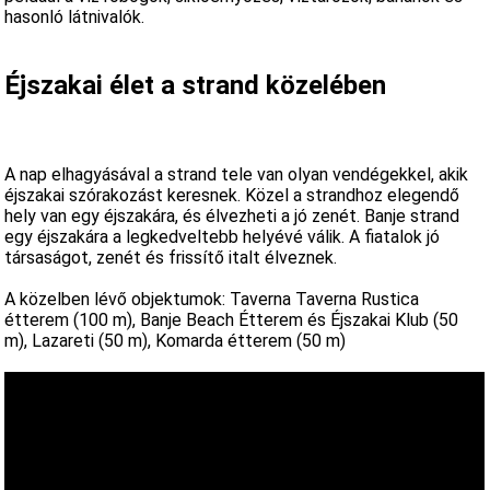
hasonló látnivalók.
Éjszakai élet a strand közelében
A nap elhagyásával a strand tele van olyan vendégekkel, akik
éjszakai szórakozást keresnek. Közel a strandhoz elegendő
hely van egy éjszakára, és élvezheti a jó zenét. Banje strand
egy éjszakára a legkedveltebb helyévé válik. A fiatalok jó
társaságot, zenét és frissítő italt élveznek.
A közelben lévő objektumok: Taverna Taverna Rustica
étterem (100 m), Banje Beach Étterem és Éjszakai Klub (50
m), Lazareti (50 m), Komarda étterem (50 m)