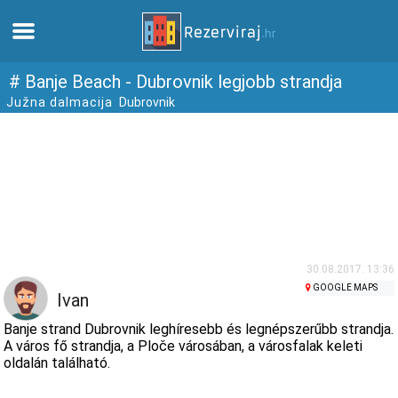
Otthon
# Banje Beach - Dubrovnik legjobb strandja
Južna dalmacija
Dubrovnik
Apartmanok
Turista információ
Strandok
webcams
30.08.2017. 13:36
GOOGLE MAPS
Ivan
Ismerkedjen meg Horvátországgal
Banje strand Dubrovnik leghíresebb és legnépszerűbb strandja.
A város fő strandja, a Ploče városában, a városfalak keleti
oldalán található.
múzeumok