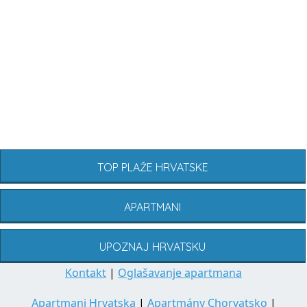
TOP PLAŽE HRVATSKE
APARTMANI
UPOZNAJ HRVATSKU
Kontakt
|
Oglašavanje apartmana
Apartmani Hrvatska
|
Apartmány Chorvatsko
|