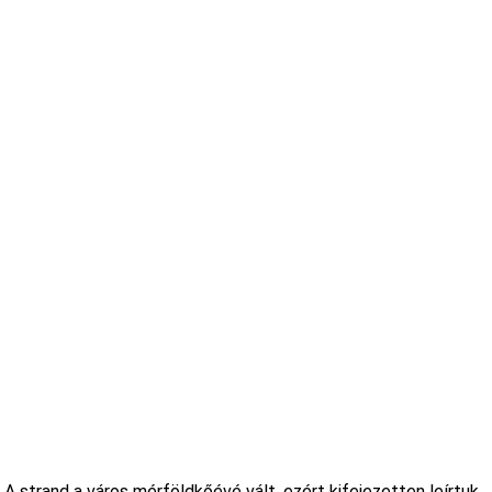
A strand a város mérföldkőévé vált, ezért kifejezetten leírtuk,