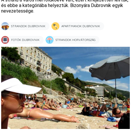
és ebbe a kategóriába helyeztük. Bizonyára Dubrovnik egyik
nevezetessége.
STRANDOK DUBROVNIK
APARTMANOK DUBROVNIK
FOTÓK DUBROVNIK
STRANDOK HORVÁTORSZÁG