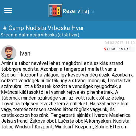
Otthon
# Camp Nudista Vrboska Hvar
Srednja dalmacija
Vrboska (otok Hvar)
Apartmanok
04.03.2017. 11:10
GOOGLE MAPS
Ivan
Turista információ
Amint a tábor nevével lehet megkötni, ez a sziklás strand
többnyire nudista. Azonban a tengerpart mellett van a
Szélsurf-központ a világon, így kevés vendég úszik. Azonban a
Strandok
célzott vendégek nudisták, így a strand, mondjuk, fenntartva
számukra. Itt a kőzetek között a vendégek nyugodtak, a
kíváncsi kilátásoktól el vannak rejtve és pihenhetnek. A
webcams
tábornak minden szüksége van, az ivott italoktól az ételig.
Továbbá teljesen élvezhetem a grilleket. Ha szabadszellem
Ismerkedjen meg Horvátországgal
vagy, természetesen széles látószögűek vagyunk, és
csatlakozzon hozzánk. Tengerparti ajánlás Hvaron: Maslenica
Jelsa strand, Žukova öböl, Lučište öbölA környéken: Nudista
múzeumok
tábor, Windsurf Központ, Windsurf Központ, Soline Étterem