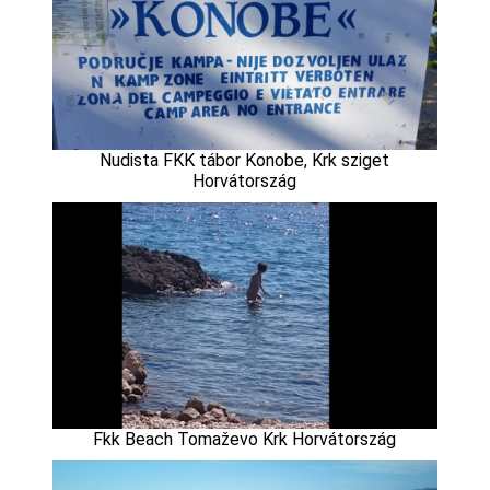
Nudista FKK tábor Konobe, Krk sziget
Horvátország
Fkk Beach Tomaževo Krk Horvátország