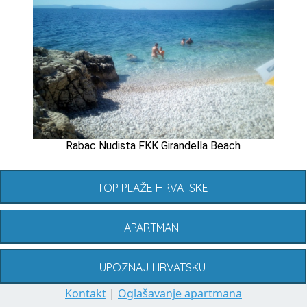
Rabac Nudista FKK Girandella Beach
TOP PLAŽE HRVATSKE
APARTMANI
UPOZNAJ HRVATSKU
Kontakt
|
Oglašavanje apartmana