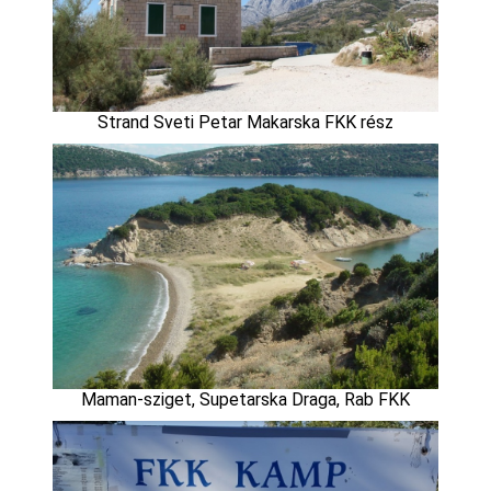
Strand Sveti Petar Makarska FKK rész
Maman-sziget, Supetarska Draga, Rab FKK