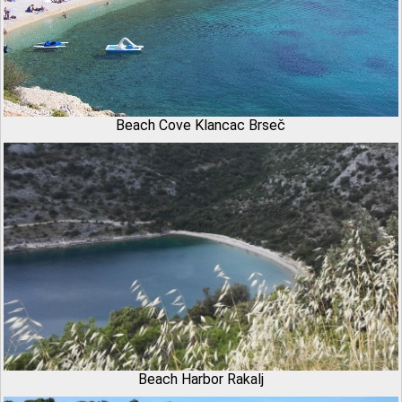
Beach Cove Klancac Brseč
Beach Harbor Rakalj