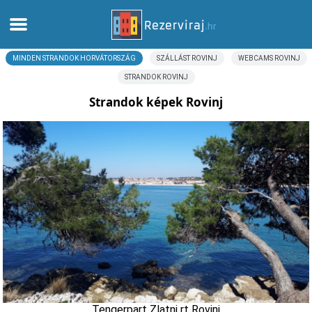
MINDEN STRANDOK HORVÁTORSZÁG
SZÁLLÁST ROVINJ
WEBCAMS ROVINJ
Otthon
STRANDOK ROVINJ
Apartmanok
Strandok képek Rovinj
Turista információ
Strandok
webcams
Ismerkedjen meg Horvátországgal
múzeumok
Tengerpart Zlatni rt Rovinj