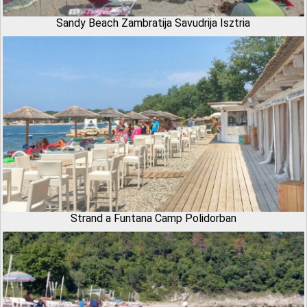
Sandy Beach Zambratija Savudrija Isztria
Strand a Funtana Camp Polidorban