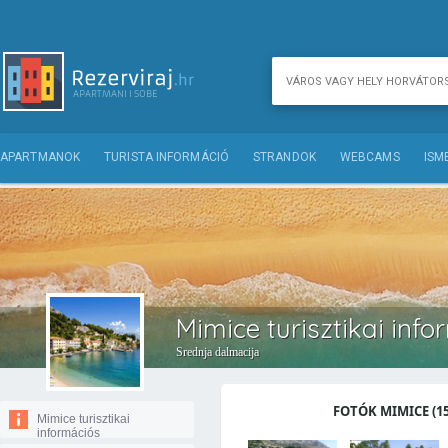
APARTMANOK
TURISTA INFORMÁCIÓ
STRANDOK
WEBCAMS
ISM
Mimice turisztikai inf
Srednja dalmacija
FOTÓK MIMICE (15
Mimice turisztikai
információs