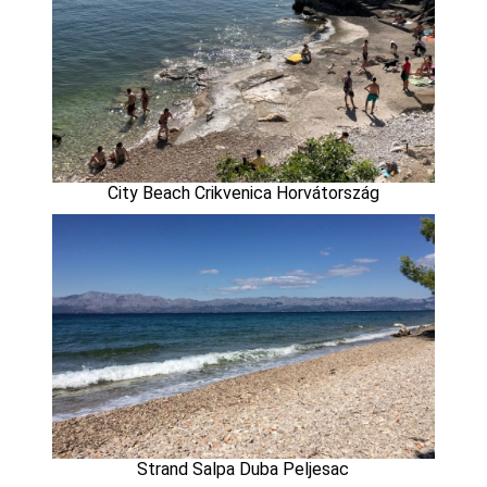
City Beach Crikvenica Horvátország
Strand Salpa Duba Peljesac