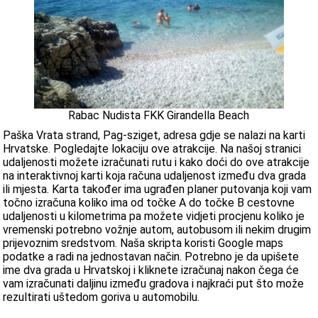
Rabac Nudista FKK Girandella Beach
Paška Vrata strand, Pag-sziget, adresa gdje se nalazi na karti
Hrvatske. Pogledajte lokaciju ove atrakcije. Na našoj stranici
udaljenosti možete izračunati rutu i kako doći do ove atrakcije
na interaktivnoj karti koja računa udaljenost između dva grada
ili mjesta. Karta također ima ugrađen planer putovanja koji vam
točno izračuna koliko ima od točke A do točke B cestovne
udaljenosti u kilometrima pa možete vidjeti procjenu koliko je
vremenski potrebno vožnje autom, autobusom ili nekim drugim
prijevoznim sredstvom. Naša skripta koristi Google maps
podatke a radi na jednostavan način. Potrebno je da upišete
ime dva grada u Hrvatskoj i kliknete izračunaj nakon čega će
vam izračunati daljinu između gradova i najkraći put što može
rezultirati uštedom goriva u automobilu.