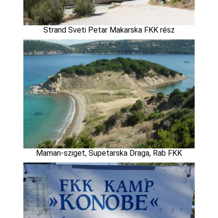
Strand Sveti Petar Makarska FKK rész
Maman-sziget, Supetarska Draga, Rab FKK