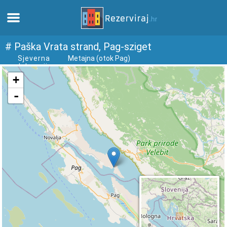
Otthon
# Paška Vrata strand, Pag-sziget
Sjeverna
Metajna (otok Pag)
dalmacija
Apartmanok
Turista információ
Strandok
webcams
Ismerkedjen meg Horvátországgal
múzeumok