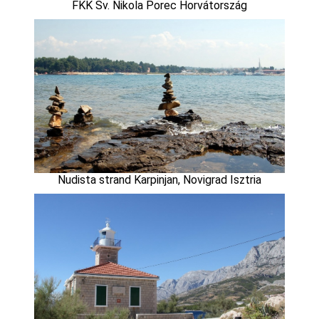
FKK Sv. Nikola Porec Horvátország
Nudista strand Karpinjan, Novigrad Isztria