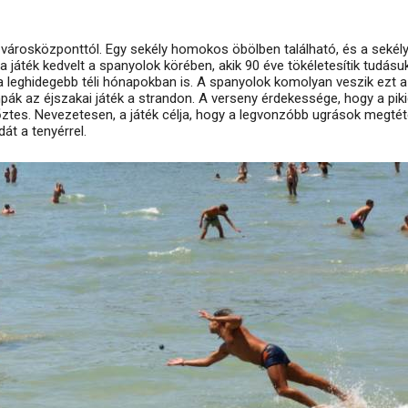
a városközponttól. Egy sekély homokos öbölben található, és a sekél
a játék kedvelt a spanyolok körében, akik 90 éve tökéletesítik tudásu
 leghidegebb téli hónapokban is. A spanyolok komolyan veszik ezt a
pák az éjszakai játék a strandon. A verseny érdekessége, hogy a pik
őztes. Nevezetesen, a játék célja, hogy a legvonzóbb ugrások megtét
át a tenyérrel.