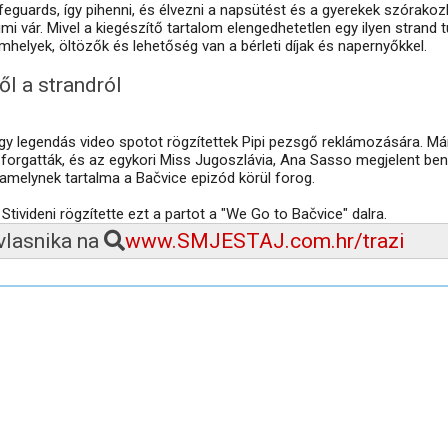
lifeguards, így pihenni, és élvezni a napsütést és a gyerekek szórako
i vár. Mivel a kiegészítő tartalom elengedhetetlen egy ilyen strand t
lemhelyek, öltözők és lehetőség van a bérleti díjak és napernyőkkel.
l a strandról
gy legendás video spotot rögzítettek Pipi pezsgő reklámozására. Má
 forgatták, és az egykori Miss Jugoszlávia, Ana Sasso megjelent be
t, amelynek tartalma a Bačvice epizód körül forog.
tivideni rögzítette ezt a partot a "We Go to Bačvice" dalra.
 vlasnika na
www.SMJESTAJ.com.hr/trazi