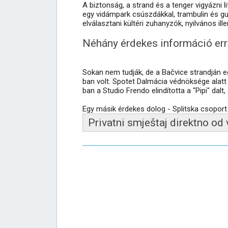
A biztonság, a strand és a tenger vigyázni 
egy vidámpark csúszdákkal, trambulin és gum
elválasztani kültéri zuhanyzók, nyilvános il
Néhány érdekes információ errő
Sokan nem tudják, de a Bačvice strandján e
ban volt. Spotet Dalmácia védnöksége alatt
ban a Studio Frendo elindította a "Pipi" dal
Egy másik érdekes dolog - Splitska csoport S
Privatni smještaj direktno od