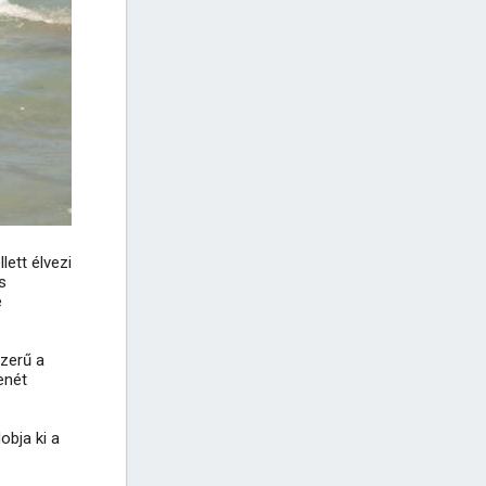
ett élvezi
s
e
zerű a
enét
obja ki a