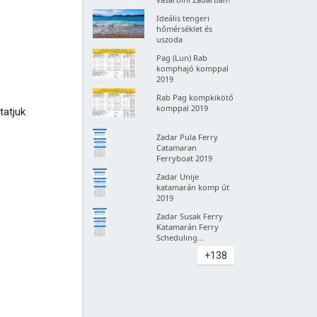
Ideális tengeri
hőmérséklet és
uszoda
Pag (Lun) Rab
komphajó komppal
2019
Rab Pag kompkikötő
komppal 2019
tatjuk
Zadar Pula Ferry
Catamaran
Ferryboat 2019
Zadar Unije
katamarán komp út
2019
Zadar Susak Ferry
Katamarán Ferry
Scheduling...
+138