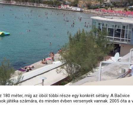
180 méter, míg az öböl többi része egy konkrét sétány. A Bačvice
iginok játéka számára, és minden évben versenyek vannak. 2005 óta a vi