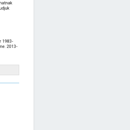
zhatnak
udjuk
r 1983-
nne. 2013-