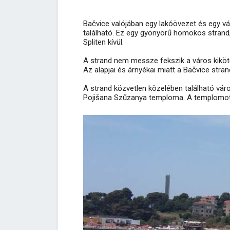
Bačvice valójában egy lakóövezet és egy vár
található. Ez egy gyönyörű homokos strand,
Spliten kívül.
A strand nem messze fekszik a város kikötő
Az alapjai és árnyékai miatt a Bačvice strand
A strand közvetlen közelében található vár
Pojišana Szűzanya temploma. A templomot az