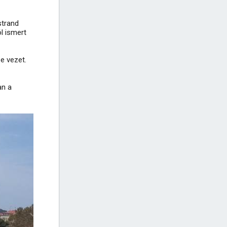
strand
l ismert
e vezet.
an a