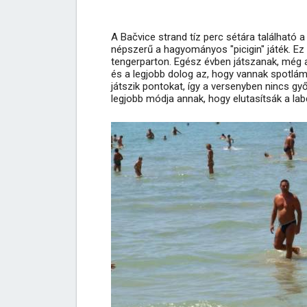
A Bačvice strand tíz perc sétára található 
népszerű a hagyományos "picigin" játék. Ez 
tengerparton. Egész évben játszanak, még a
és a legjobb dolog az, hogy vannak spotlám
játszik pontokat, így a versenyben nincs gy
legjobb módja annak, hogy elutasítsák a labd