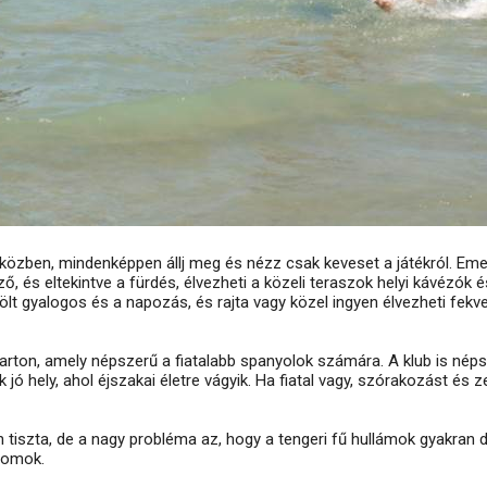
közben, mindenképpen állj meg és nézz csak keveset a játékról. Emell
ő, és eltekintve a fürdés, élvezheti a közeli teraszok helyi kávézók é
lölt gyalogos és a napozás, és rajta vagy közel ingyen élvezheti fekv
rton, amely népszerű a fiatalabb spanyolok számára. A klub is néps
jó hely, ahol éjszakai életre vágyik. Ha fiatal vagy, szórakozást és z
 tiszta, de a nagy probléma az, hogy a tengeri fű hullámok gyakran d
homok.