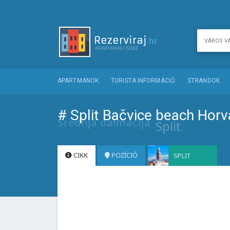
APARTMANOK
TURISTA INFORMÁCIÓ
STRANDOK
# Split Bačvice beach Hor
Srednja dalmacija
Split
CIKK
POZÍCIÓ
SPLIT