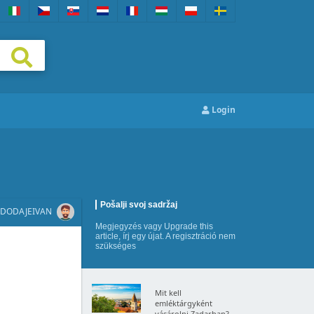
Login
Pošalji svoj sadržaj
DODAJE
IVAN
Megjegyzés
vagy
Upgrade this
article
,
írj egy újat
. A regisztráció nem
szükséges
Mit kell
emléktárgyként
vásárolni Zadarban?