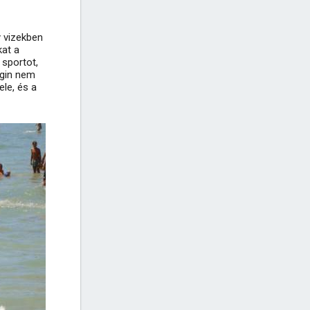
y vizekben
kat a
 sportot,
igin nem
ele, és a