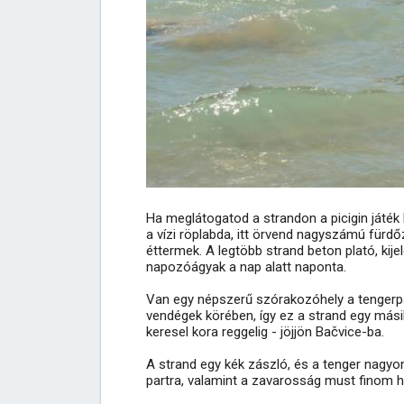
Ha meglátogatod a strandon a picigin játék 
a vízi röplabda, itt örvend nagyszámú fürdőz
éttermek. A legtöbb strand beton plató, kije
napozóágyak a nap alatt naponta.
Van egy népszerű szórakozóhely a tengerpa
vendégek körében, így ez a strand egy másik 
keresel kora reggelig - jöjjön Bačvice-ba.
A strand egy kék zászló, és a tenger nagyon
partra, valamint a zavarosság must finom 