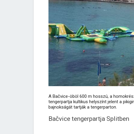
A Bačvice-öböl 600 m hosszú, a homokrész 
tengerpartja kultikus helyszínt jelent a pik
bajnokságát tartják a tengerparton.
Bačvice tengerpartja Splitben