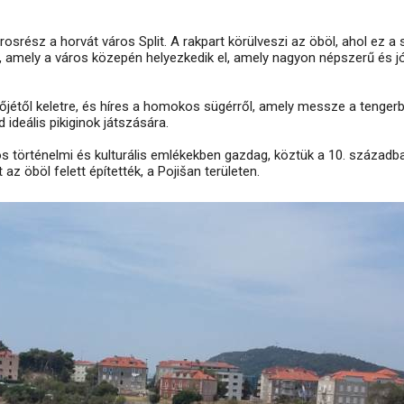
osrész a horvát város Split. A rakpart körülveszi az öböl, ahol ez a 
 amely a város közepén helyezkedik el, amely nagyon népszerű és jó
jétől keletre, és híres a homokos sügérről, amely messze a tengerb
 ideális pikiginok játszására.
os történelmi és kulturális emlékekben gazdag, köztük a 10. századb
 öböl felett építették, a Pojišan területen.