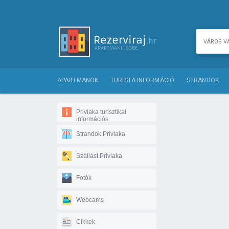
APARTMANOK
TURISTA INFORMÁCIÓ
STRANDOK
Privlaka turisztikai
információs
Strandok Privlaka
Szállást Privlaka
Fotók
Webcams
Cikkek