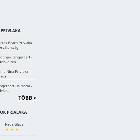
 PRIVLAKA
etak Beach Privlaka
rvátország
lotinjak tengerpart -
ivlaka Nin
mp Nina Privlaka
each
ngerpart Dalmácia -
ivlaka
TÖBB >
OK PRIVLAKA
Nada Glavan