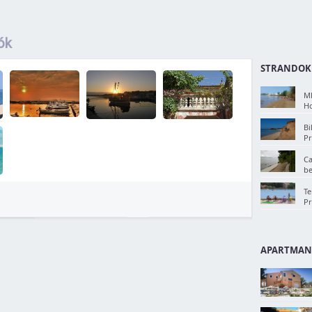
ók
STRANDOK
Ml
Ho
Bi
Pr
Ca
b
Te
Pr
APARTMAN