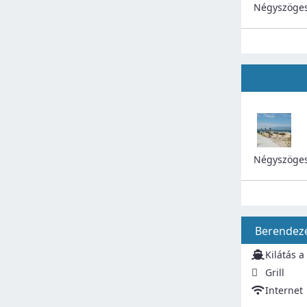
Négyszöges
Négyszöges
Berendez
Kilátás a
Grill
Internet