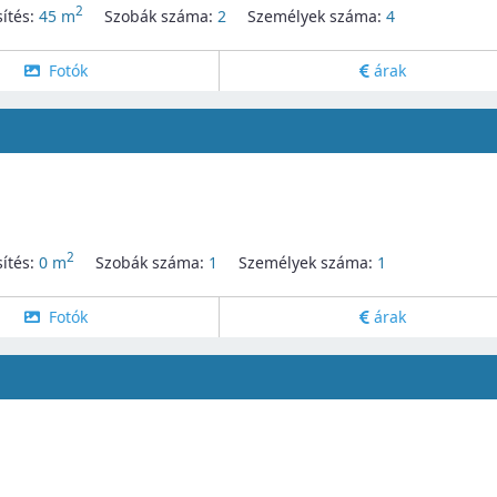
2
ítés:
45 m
Szobák száma:
2
Személyek száma:
4
Fotók
árak
2
ítés:
0 m
Szobák száma:
1
Személyek száma:
1
Fotók
árak