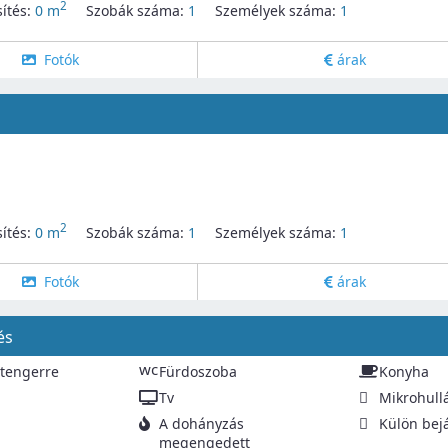
2
ítés:
0 m
Szobák száma:
1
Személyek száma:
1
Fotók
árak
2
ítés:
0 m
Szobák száma:
1
Személyek száma:
1
Fotók
árak
és
wc
 tengerre
Fürdoszoba
Konyha
Tv
Mikrohull
A dohányzás
Külön bej
megengedett