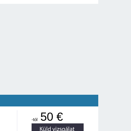
50 €
-tól