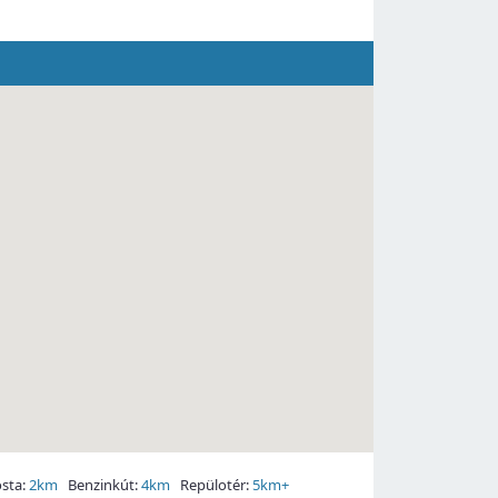
sta:
2km
Benzinkút:
4km
Repülotér:
5km+