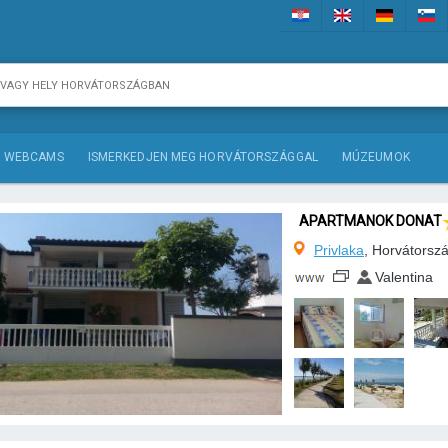
WEBCAMS
ISMERKEDJEN MEG HORVÁTORSZÁGGAL
MÚZEUMOK
APARTMANOK DONAT
Privlaka
, Horvátorsz
Valentina