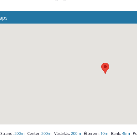
aps
trand:
200m
Center:
200m
Vásárlás:
200m
Étterem:
10m
Bank:
4km
Po