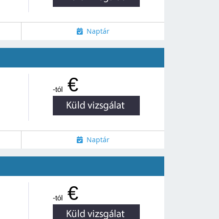
Naptár
€
-tól
Naptár
€
-tól