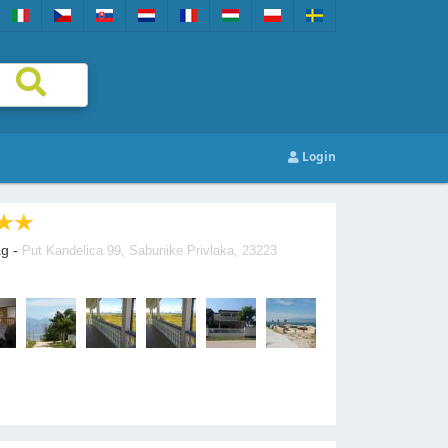
Login
ág -
Put Kandelica 99, Sabunike Privlaka, 23223