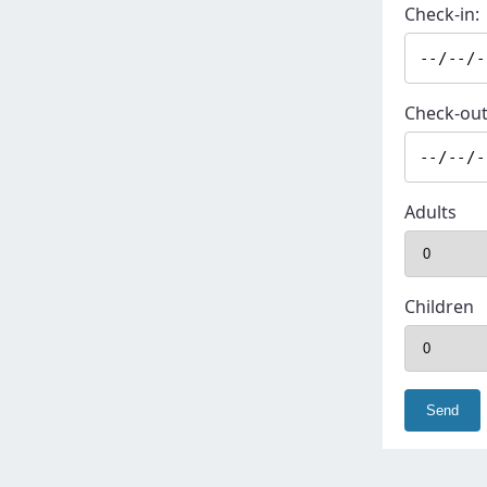
Check-in:
Check-out
Adults
Children