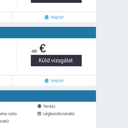
Naptár
€
-tól
Naptár
Terasz
ámú süto
Légkondicionáló
áratú