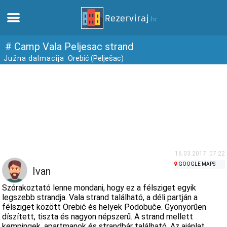
Otthon
# Camp Vala Peljesac strand
Južna dalmacija
Orebić (Pelješac)
Apartmanok
Turista információ
Strandok
webcams
16.03.2017. 07:22
GOOGLE MAPS
Ivan
Ismerkedjen meg Horvátországgal
Szórakoztató lenne mondani, hogy ez a félsziget egyik
legszebb strandja. Vala strand található, a déli partján a
félsziget között Orebić és helyek Podobuče. Gyönyörűen
múzeumok
díszített, tiszta és nagyon népszerű. A strand mellett
kempingek, apartmanok és strandbár található. Az ajánlat