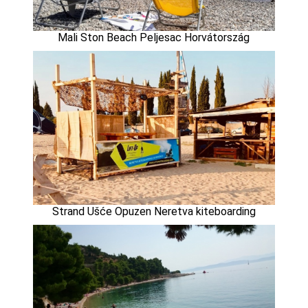
Mali Ston Beach Peljesac Horvátország
Strand Ušće Opuzen Neretva kiteboarding