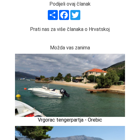
Podijeli ovaj članak
Share
Facebook
Twitter
Prati nas za više članaka o Hrvatskoj
Možda vas zanima
Vrgorac tengerpartja - Orebic