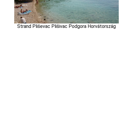
Strand Pliševac Plišivac Podgora Horvátország