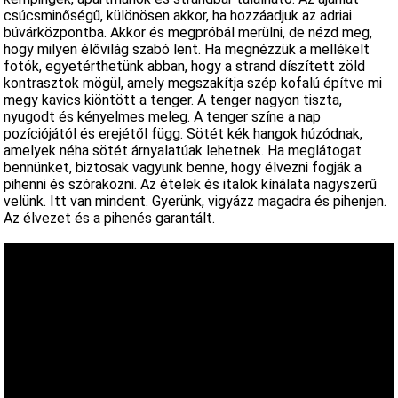
csúcsminőségű, különösen akkor, ha hozzáadjuk az adriai
búvárközpontba. Akkor és megpróbál merülni, de nézd meg,
hogy milyen élővilág szabó lent. Ha megnézzük a mellékelt
fotók, egyetérthetünk abban, hogy a strand díszített zöld
kontrasztok mögül, amely megszakítja szép kofalú építve mi
megy kavics kiöntött a tenger. A tenger nagyon tiszta,
nyugodt és kényelmes meleg. A tenger színe a nap
pozíciójától és erejétől függ. Sötét kék hangok húzódnak,
amelyek néha sötét árnyalatúak lehetnek. Ha meglátogat
bennünket, biztosak vagyunk benne, hogy élvezni fogják a
pihenni és szórakozni. Az ételek és italok kínálata nagyszerű
velünk. Itt van mindent. Gyerünk, vigyázz magadra és pihenjen.
Az élvezet és a pihenés garantált.