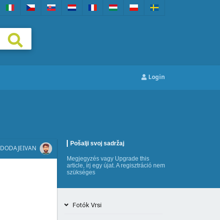
Login
Pošalji svoj sadržaj
DODAJE
IVAN
Megjegyzés
vagy
Upgrade this
article
,
írj egy újat
. A regisztráció nem
szükséges
Fotók Vrsi