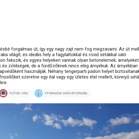
vésbé forgalmas út, így egy nagy zajt nem fog megzavarni. Az út mell
a világít, és ideális hely a fagylaltokkal és rövid sétákkal való
on fekszik, és egyes helyeken vannak olyan betonelemek, amelyeket
 és zöldségek, de a fürdőzőknek nincs elég árnyékuk. Az árnyékban
pvédõként használják. Néhány tengerparti padon helyet biztosítana
frissítőket szeretne egy ital vagy egy ízletes étel mellett, könnyű sét
kre.
FOTÓK VRSI
STRANDOK HORVÁTORSZÁG