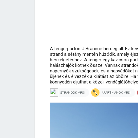
A tengerparton U Branimir herceg áll. Ez ke
strand a sétány mentén húzódik, amely éjszak
beszélgetéshez. A tenger egy kavicsos part
halászhajók kötnek össze. Vannak strandok
napernyők szükségesek, és a napvédõket na
üljenek és élvezzék a kilátást az öbölre. Ha 
könnyedén eljuthat a közeli vendéglátóhelye
STRANDOK VRSI
APARTMANOK VRSI