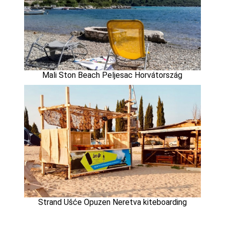
Mali Ston Beach Peljesac Horvátország
Strand Ušće Opuzen Neretva kiteboarding