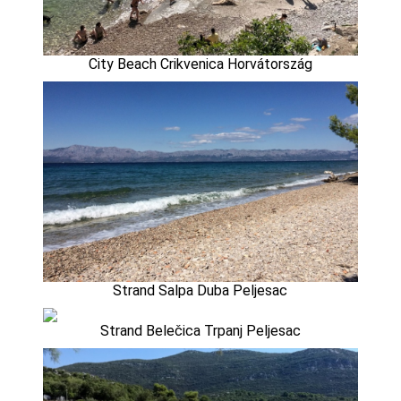
City Beach Crikvenica Horvátország
Strand Salpa Duba Peljesac
Strand Belečica Trpanj Peljesac