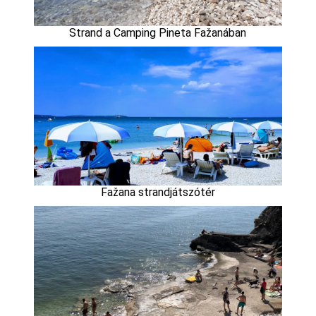
Strand a Camping Pineta Fažanában
Fažana strandjátszótér