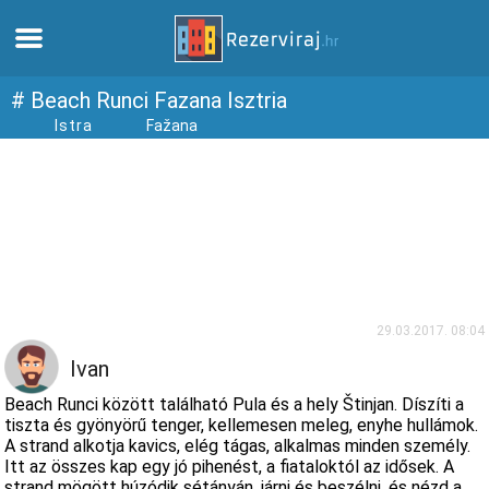
Otthon
# Beach Runci Fazana Isztria
Istra
Fažana
Apartmanok
Turista információ
Strandok
webcams
29.03.2017. 08:04
Ivan
Ismerkedjen meg Horvátországgal
Beach Runci között található Pula és a hely Štinjan. Díszíti a
tiszta és gyönyörű tenger, kellemesen meleg, enyhe hullámok.
A strand alkotja kavics, elég tágas, alkalmas minden személy.
múzeumok
Itt az összes kap egy jó pihenést, a fiataloktól az idősek. A
strand mögött húzódik sétányán, járni és beszélni, és nézd a