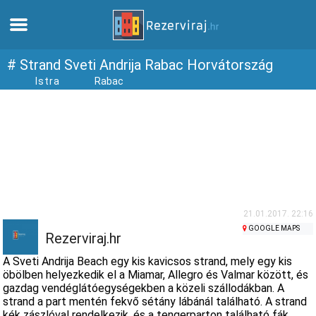
Otthon
# Strand Sveti Andrija Rabac Horvátország
Istra
Rabac
Apartmanok
Turista információ
Strandok
webcams
21.01.2017. 22:16
GOOGLE MAPS
Rezerviraj.hr
Ismerkedjen meg Horvátországgal
A Sveti Andrija Beach egy kis kavicsos strand, mely egy kis
öbölben helyezkedik el a Miamar, Allegro és Valmar között, és
gazdag vendéglátóegységekben a közeli szállodákban. A
múzeumok
strand a part mentén fekvő sétány lábánál található. A strand
kék zászlóval rendelkezik, és a tengerparton található fák