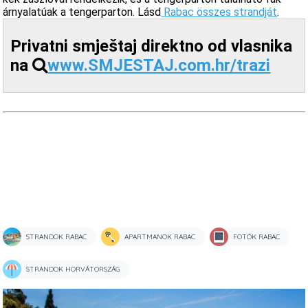
árnyalatúak a tengerparton. Lásd
Rabac összes strandját
.
Privatni smještaj direktno od vlasnika
na
www.SMJESTAJ.com.hr/trazi
STRANDOK RABAC
APARTMANOK RABAC
FOTÓK RABAC
STRANDOK HORVÁTORSZÁG