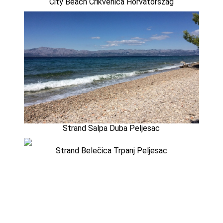
City Beach Crikvenica Horvátország
Strand Salpa Duba Peljesac
Strand Belečica Trpanj Peljesac