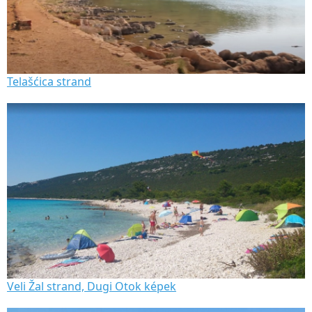
Telašćica strand
Veli Žal strand, Dugi Otok képek