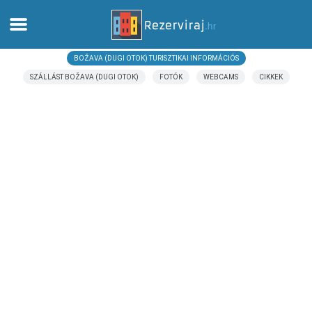
BOŽAVA (DUGI OTOK) TURISZTIKAI INFORMÁCIÓS
Otthon
SZÁLLÁST BOŽAVA (DUGI OTOK)
FOTÓK
WEBCAMS
CIKKEK
Apartmanok
Turista információ
Strandok
webcams
Ismerkedjen meg Horvátországgal
múzeumok