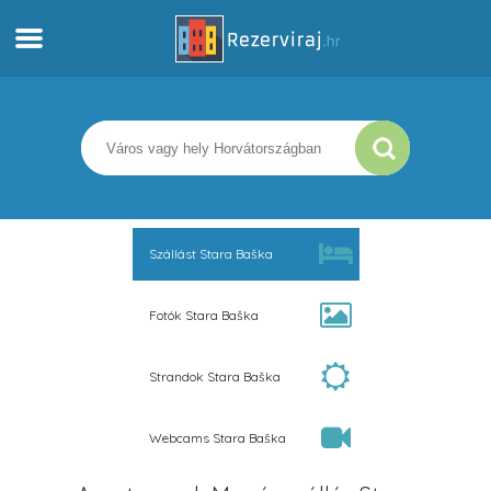
Otthon
Apartmanok
Turista információ
Szállást Stara Baška
Strandok
Fotók Stara Baška
webcams
Strandok Stara Baška
Ismerkedjen meg Horvátországgal
Webcams Stara Baška
múzeumok