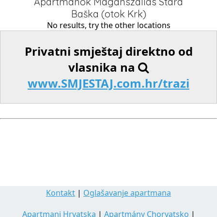
Apartmanok Magánszállás Stara
Baška (otok Krk)
No results, try the other locations
Privatni smještaj direktno od
vlasnika na
www.SMJESTAJ.com.hr/trazi
Kontakt
|
Oglašavanje apartmana
Apartmani Hrvatska
|
Apartmány Chorvatsko
|