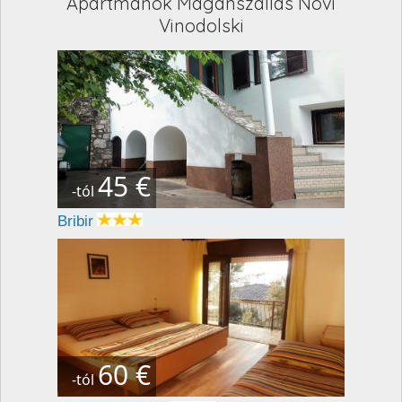
Apartmanok Magánszállás Novi
Vinodolski
45 €
-tól
Bribir
60 €
-tól