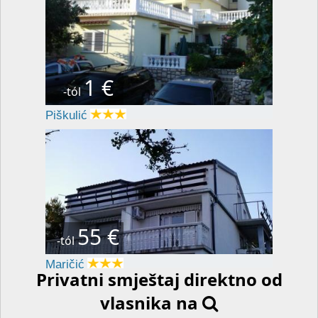
1 €
-tól
Piškulić
55 €
-tól
Maričić
Privatni smještaj direktno od
vlasnika na