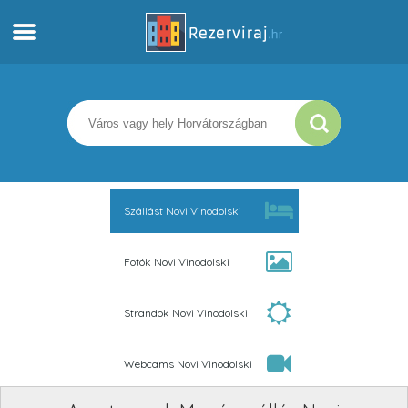
Otthon
Apartmanok
Turista információ
Szállást Novi Vinodolski
Strandok
Fotók Novi Vinodolski
webcams
Strandok Novi Vinodolski
Ismerkedjen meg Horvátországgal
Webcams Novi Vinodolski
múzeumok