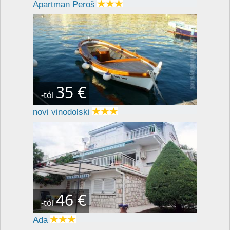
Apartman Peroš
35 €
-tól
novi vinodolski
46 €
-tól
Ada