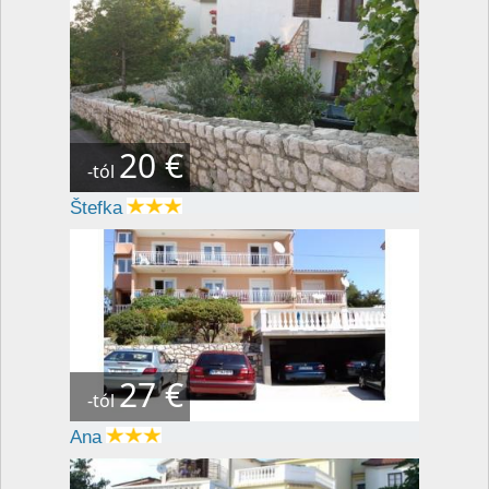
20 €
-tól
Štefka
27 €
-tól
Ana