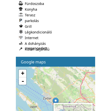
Fürdoszoba
Konyha
Terasz
parkolás
Grill
Légkondicionáló
Internet
A dohányzás
megengedett
Külön bejáratú
Google maps