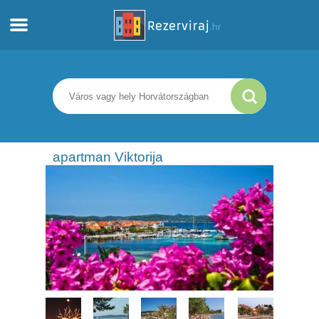
Otthon
Apartmanok
Turista információ
apartman Viktorija
Strandok
webcams
Ismerkedjen meg Horvátországgal
múzeumok