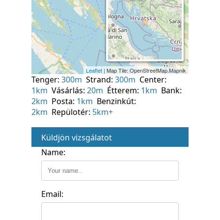
Tenger:
300m
Strand:
300m
Center:
1km
Vásárlás:
20m
Étterem:
1km
Bank:
2km
Posta:
1km
Benzinkút:
2km
Repülotér:
5km+
Küldjön vizsgálatot
Name:
Email: