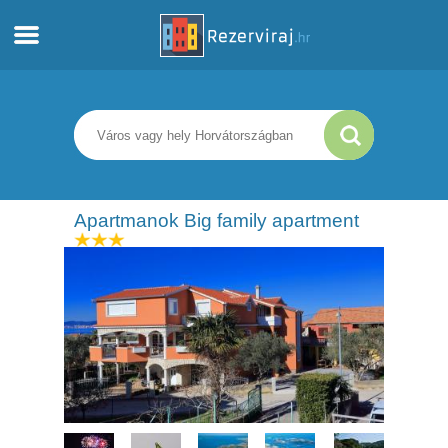
Otthon
Apartmanok
Turista információ
Apartmanok Big family apartment
Strandok
webcams
Ismerkedjen meg Horvátországgal
múzeumok