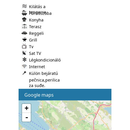
Kilátás a
tengerre
Fürdoszoba
Konyha
Terasz
Reggeli
Grill
Tv
Sat TV
Légkondicionáló
Internet
Külön bejáratú
pečnica,perilica
za suđe.
Google maps