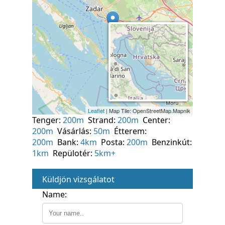
Tenger:
200m
Strand:
200m
Center:
200m
Vásárlás:
50m
Étterem:
200m
Bank:
4km
Posta:
200m
Benzinkút:
1km
Repülotér:
5km+
Küldjön vizsgálatot
Name: