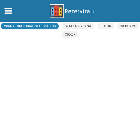
VRANA TURISZTIKAI INFORMÁCIÓS
SZÁLLÁST VRANA
FOTÓK
WEBCAMS
Otthon
CIKKEK
Apartmanok
Turista információ
Strandok
webcams
Ismerkedjen meg Horvátországgal
múzeumok