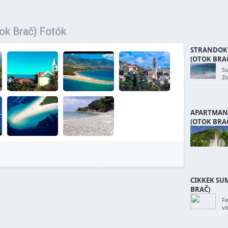
tok Brač) Fotók
STRANDOK
(OTOK BRA
Su
Zo
APARTMAN
(OTOK BRA
CIKKEK SU
BRAČ)
Fe
vi