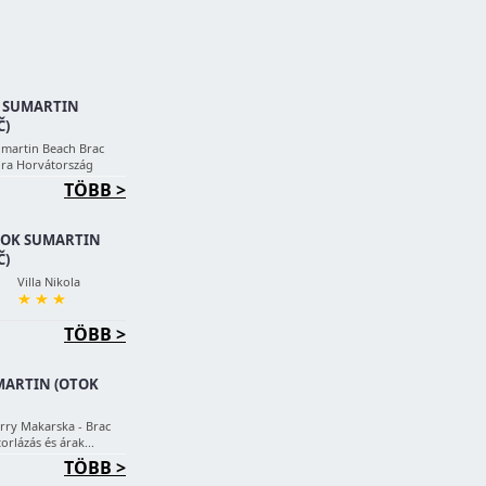
 SUMARTIN
Č)
martin Beach Brac
ra Horvátország
TÖBB >
OK SUMARTIN
Č)
Villa Nikola
TÖBB >
MARTIN (OTOK
rry Makarska - Brac
torlázás és árak...
TÖBB >