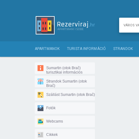
APARTMANOK
TURISTA INFORMÁCIÓ
STRANDOK
Sumartin (otok Brač)
turisztikai információs
Strandok Sumartin (otok
Brač)
Szállást Sumartin (otok Brač)
Fotók
Webcams
Cikkek