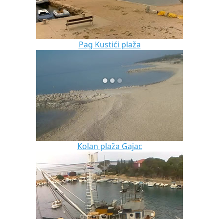
Pag Kustići plaža
Kolan plaža Gajac