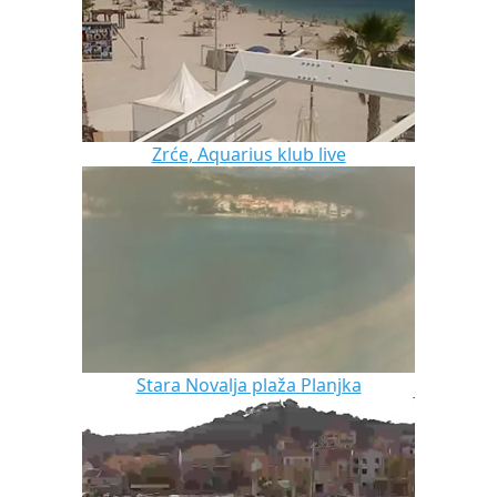
Zrće, Aquarius klub live
Stara Novalja plaža Planjka