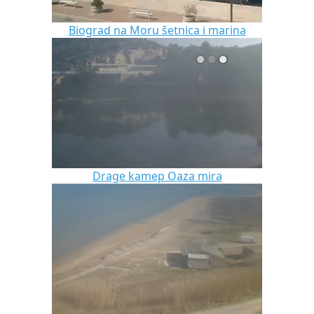
Biograd na Moru šetnica i marina
Drage kamep Oaza mira