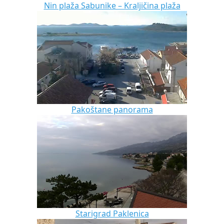
Nin plaža Sabunike – Kraljičina plaža
Pakoštane panorama
Starigrad Paklenica