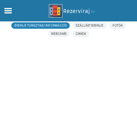
BIBINJE TURISZTIKAI INFORMÁCIÓS
SZÁLLÁST BIBINJE
FOTÓK
Otthon
WEBCAMS
CIKKEK
Apartmanok
Turista információ
Strandok
webcams
Ismerkedjen meg Horvátországgal
múzeumok