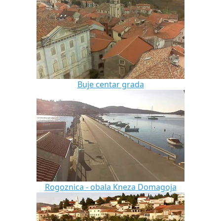
Buje centar grada
Rogoznica - obala Kneza Domagoja