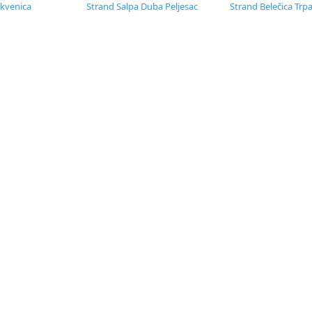
ikvenica
Strand Salpa Duba Peljesac
Strand Belečica Trpa
g