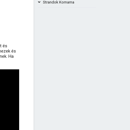
Strandok Komarna
Beach Komarna Horvátország
Komarna strand Popova
t és
+2
emezek és
+4
nnek. Ha