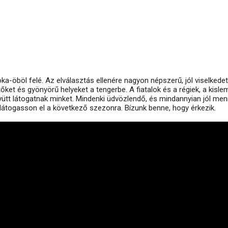
a-öböl felé. Az elválasztás ellenére nagyon népszerű, jól viselkedet
tőket és gyönyörű helyeket a tengerbe. A fiatalok és a régiek, a kisl
gyütt látogatnak minket. Mindenki üdvözlendő, és mindannyian jól me
 látogasson el a következő szezonra. Bízunk benne, hogy érkezik.