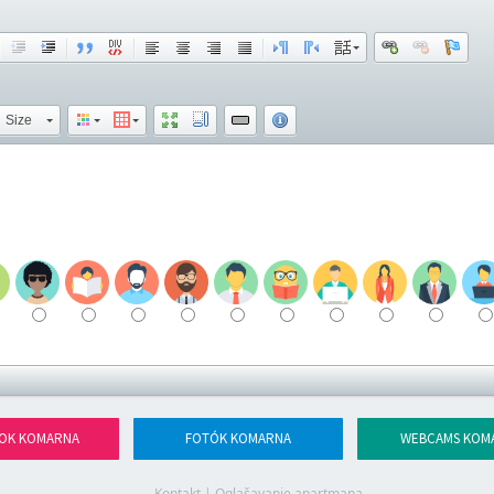
Size
OK KOMARNA
FOTÓK KOMARNA
WEBCAMS KOM
Kontakt
|
Oglašavanje apartmana