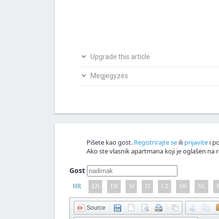
Upgrade this article
Bio si na ovom mjestu? Podijeli s nama svoja i
Megjegyzés
Napiši svoju verziju članka
Nagrađujemo v
Megjegyzés!
Pišete kao gost.
Registrirajte se
ili
prijavite
i po
Ako ste vlasnik apartmana koji je oglašen na r
Gost
HR
EN
DE
SI
IT
CZ
SK
NL
Source