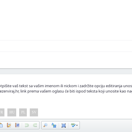
skustva ili fotografije.
.
lasnike apartmana.
tpišite vaš tekst sa vašim imenom ili nickom i zadržite opciju editiranja unos
ezerviraj.hr, link prema vašem oglasu će biti ispod teksta koji unosite kao na
FR
HU
PL
SV