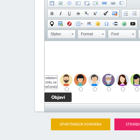
Styles
Format
Font
odaberi
sliku sa
računala
APARTMANOK KOMARNA
STRAND