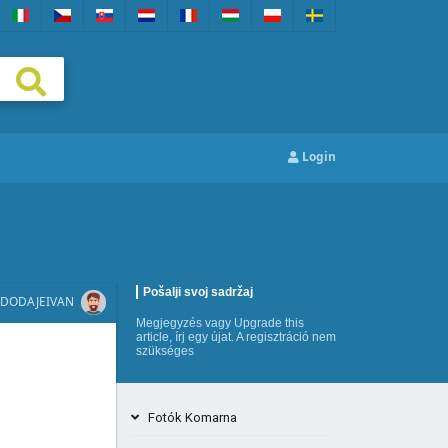
Login
Pošalji svoj sadržaj
DODAJE
IVAN
Megjegyzés
vagy
Upgrade this
article
,
írj egy újat
. A regisztráció nem
szükséges
Fotók Komarna