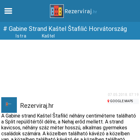
Otthon
# Gabine Strand Kaštel Štafilić Horvátország
Istra
Kaštel
Apartmanok
Turista információ
Strandok
webcams
07.05.2018. 07:19
GOOGLE MAPS
Rezerviraj.hr
Ismerkedjen meg Horvátországgal
A Gabine strand Kaštel Štafilić néhány centiméterre található
a Split repülőtértől délre, a Nehaj erőd mellett. A strand
kavicsos, néhány száz méter hosszú, alkalmas gyermekes
múzeumok
családok számára. A közelben található kávézó a közelben
van, a közelben található kávézó és a közelben található