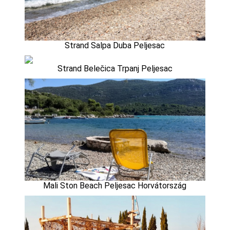
Strand Salpa Duba Peljesac
Strand Belečica Trpanj Peljesac
Mali Ston Beach Peljesac Horvátország