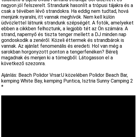
nagyon jól felszerelt. Strandunk hasonlít a trópusi tájakra és a
csak a tévében lévõ strandokra. Ha eddig nem tudtad, hová
menjünk nyaralni, itt vannak meghívók. Nem kell külön
üdvözlettel látnunk strandunk szépségét. A fotók, amelyeket
ebben a cikkben felhoztunk, a legjobb tét az Ön számára. A
strand, napernyő és tiszta tenger mellett a DJ minden nap
gondoskodik a zenéről. Közeli éttermek és strandbárok is
vannak. Az ajánlat fenomenális és eredeti. Hol van még a
sarokban horgonyzott ponton a tengerfenéken? Bérelj
magadnak és menjen ki a tömegből. Látogasson el a
következő szezonra.
Ajánlás: Beach Polidor Vrsar.U közelében Polidor Beach Bar,
kemping White Bay, kemping Puntica, Isztria Sunny Camping 2
*