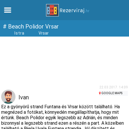
Otthon
# Beach Polidor Vrsar
Istra
Vrsar
Apartmanok
Turista információ
Strandok
webcams
22.03.2017. 14:09
GOOGLE MAPS
Ivan
Ismerkedjen meg Horvátországgal
Ez a gyönyörű strand Funtana és Vrsar között található. Ha
megnézed a fotókat, könnyedén megállapíthatja, hogy mit
értünk. Beach Polidor egyik legszebb az Adrián, és minden
múzeumok
bizonnyal a legszebb strand ezen a részén a part. A közelben
található a Bijela Uvala Funtana strandja. Jól díszített és