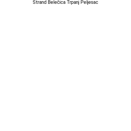
Strand Belečica Trpanj Peljesac