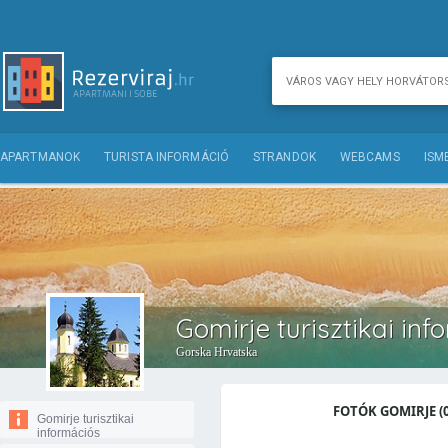
APARTMANOK
TURISTA INFORMÁCIÓ
STRANDOK
WEBCAMS
ISM
Gomirje turisztikai inf
Gorska Hrvatska
FOTÓK GOMIRJE (0
Gomirje turisztikai
információs