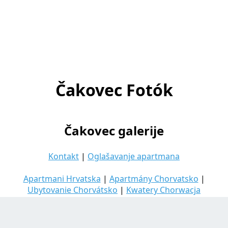
Čakovec Fotók
Čakovec galerije
Kontakt
|
Oglašavanje apartmana
Apartmani Hrvatska
|
Apartmány Chorvatsko
|
Ubytovanie Chorvátsko
|
Kwatery Chorwacja