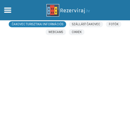
ČAKOVEC TURISZTIKAI INFORMÁCIÓS
SZÁLLÁST ČAKOVEC
FOTÓK
Otthon
WEBCAMS
CIKKEK
Apartmanok
Turista információ
Strandok
webcams
Ismerkedjen meg Horvátországgal
múzeumok