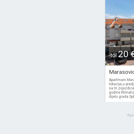
20 
-tól
Marasovi
Apartmani Maras
lokacije,u pred
sa tri zvjezdic
godine.Klimatiz
dijelu grada Spl
Apa