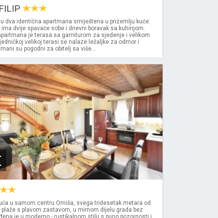
FILIP
u dva identična apartmana smiještena u prizemlju kuće.
 ima dvije spavaće sobe i dnevni boravak sa kuhinjom.
partmana je terasa sa garniturom za sjedenje i velikom
edničkoj velikoj terasi se nalaze ležaljke za odmor i
mani su pogodni za obitelj sa više...
€
ća u samom centru Omiša, svega tridesetak metara od
 plaže s plavom zastavom, u mirnom dijelu grada bez
đena je u moderno - rustikalnom stilu s puno pozornosti i