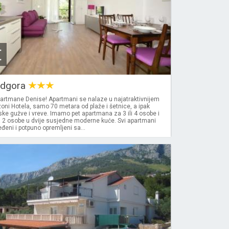
€
odgora
partmane Denise! Apartmani se nalaze u najatraktivnijem
 zoni Hotela, samo 70 metara od plaže i šetnice, a ipak
ke gužve i vreve. Imamo pet apartmana za 3 ili 4 osobe i
a 2 osobe u dvije susjedne moderne kuće. Svi apartmani
eni i potpuno opremljeni sa...