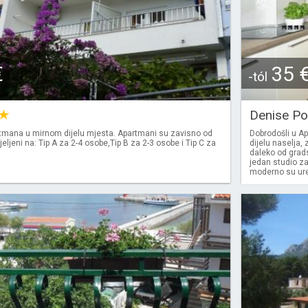
€
35 
-tól
Denise P
tmana u mirnom dijelu mjesta. Apartmani su zavisno od
Dobrodošli u A
jeljeni na: Tip A za 2-4 osobe,Tip B za 2-3 osobe i Tip C za
dijelu naselja,
daleko od grads
jedan studio z
moderno su uređ