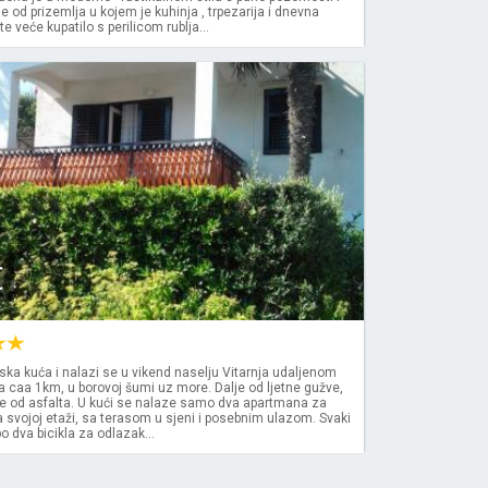
se od prizemlja u kojem je kuhinja , trpezarija i dnevna
 veće kupatilo s perilicom rublja...
€
ljska kuća i nalazi se u vikend naselju Vitarnja udaljenom
 caa 1km, u borovoj šumi uz more. Dalje od ljetne gužve,
ne od asfalta. U kući se nalaze samo dva apartmana za
na svojoj etaži, sa terasom u sjeni i posebnim ulazom. Svaki
 dva bicikla za odlazak...