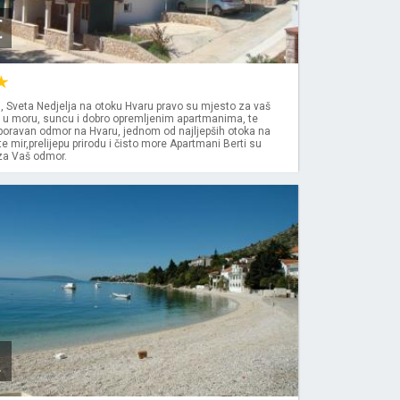
€
, Sveta Nedjelja na otoku Hvaru pravo su mjesto za vaš
e u moru, suncu i dobro opremljenim apartmanima, te
boravan odmor na Hvaru, jednom od najljepših otoka na
te mir,prelijepu prirodu i čisto more Apartmani Berti su
 za Vaš odmor.
k