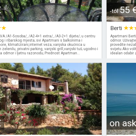
€
55 
-tól
Berti
A /A1-5osoba/, /A2-4+1 extra/, /A3-2+1 dijete/; u centru
Apartmani Berti
og i ribarskog mjesta; svi Apartmani s balkonima i
odmor. Uživajt
e, klimatizirani,internet veza; vanjska okućnica u
provedite neza
elenilu, privatni parking, vanjski grill,vanjski tuš; ugodno i
svijetu.Ako voli
a odmor i ljetnu razonodu; Prednost Apartman...
idealan odabir
€
on as