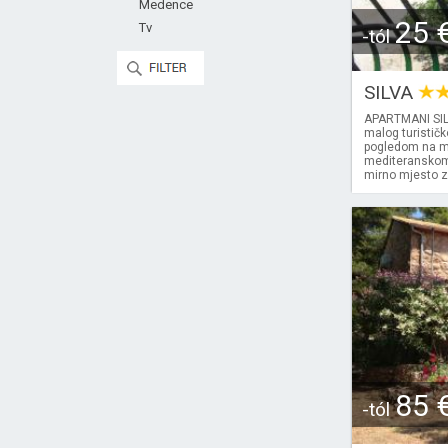
Medence
25 
Tv
-tól
SILVA
APARTMANI SILV
malog turističk
pogledom na mor
mediteranskom z
mirno mjesto z
85 
-tól