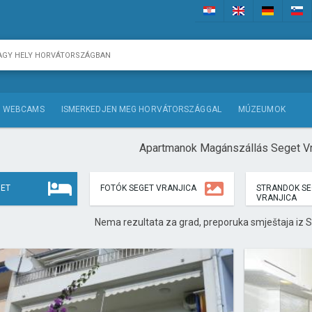
WEBCAMS
ISMERKEDJEN MEG HORVÁTORSZÁGGAL
MÚZEUMOK
Apartmanok Magánszállás Seget Vr
GET
FOTÓK SEGET VRANJICA
STRANDOK SE
VRANJICA
Nema rezultata za grad, preporuka smještaja iz S