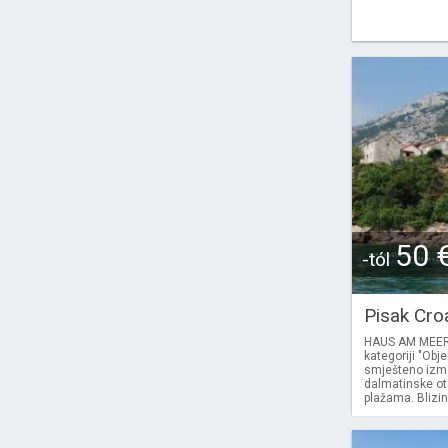
50 
-tól
Pisak Cro
HAUS AM MEER P
kategoriji "Obj
smješteno izme
dalmatinske ot
plažama. Blizin