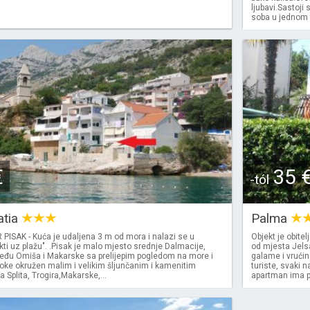
ljubavi.Sastoji 
soba u jednom te
€
35 
-tól
atia
Palma
ISAK - Kuća je udaljena 3 m od mora i nalazi se u
Objekt je obite
ekti uz plažu". .Pisak je malo mjesto srednje Dalmacije,
od mjesta Jelsa
đu Omiša i Makarske sa prelijepim pogledom na more i
galame i vrući
oke okružen malim i velikim šljunčanim i kamenitim
turiste, svaki 
a Splita, Trogira,Makarske,...
apartman ima po