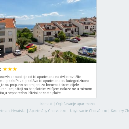
€
c
ović se sastoje od tri apartmana na dvije različite
jelu grada Pazdigrad.Sva tri apartmana su kategorizirana
e,te su potpuno opremljeni za boravak tokom cijele
irani smještaji sa besplatnim wi-fijem nalaze se u mirnom
ita,u neposrednoj blizini poznate plaže...
Kontakt
|
Oglašavanje apartmana
rtmani Hrvatska
|
Apartmány Chorvatsko
|
Ubytovanie Chorvátsko
|
Kwatery Ch