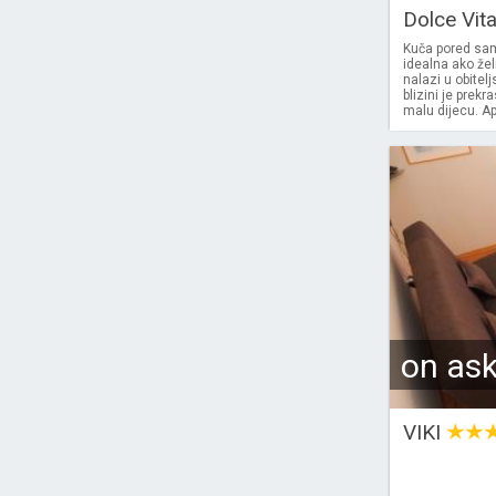
Dolce Vit
Kuča pored sa
idealna ako žel
nalazi u obitelj
blizini je prek
malu dijecu. A
on as
VIKI