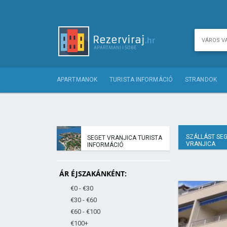
APARTMANOK
TURISTA INFORMÁCIÓ
STRANDOK
SZÁLLÁST SE
SEGET VRANJICA TURISTA
VRANJICA
INFORMÁCIÓ
ÁR ÉJSZAKÁNKÉNT:
€0 - €30
€30 - €60
€60 - €100
€100+