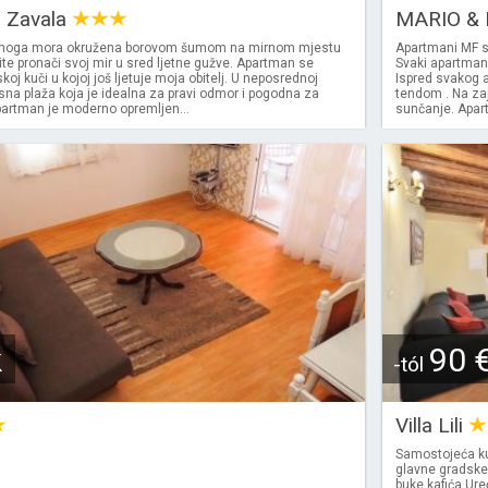
a Zavala
MARIO & 
moga mora okružena borovom šumom na mirnom mjestu
Apartmani MF s
ite pronači svoj mir u sred ljetne gužve. Apartman se
Svaki apartman
skoj kuči u kojoj još ljetuje moja obitelj. U neposrednoj
Ispred svakog a
rasna plaža koja je idealna za pravi odmor i pogodna za
tendom . Na zaj
partman je moderno opremljen...
sunčanje. Apart
k
90 
-tól
Villa Lili
Samostojeća ku
glavne gradske
buke kafića.Ure