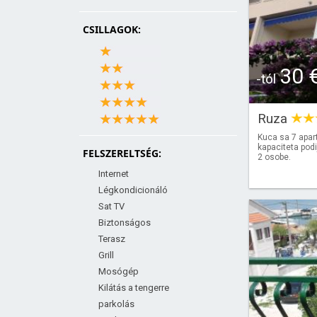
CSILLAGOK:
30 
-tól
Ruza
Kuca sa 7 apar
kapaciteta podi
FELSZERELTSÉG:
2 osobe.
Internet
Légkondicionáló
Sat TV
Biztonságos
Terasz
Grill
Mosógép
Kilátás a tengerre
parkolás