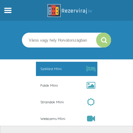
Otthon
Apartmanok
Turista információ
Szállást Mlini
Strandok
Fotók Mlini
webcams
Strandok Mlini
Ismerkedjen meg Horvátországgal
Webcams Mlini
múzeumok