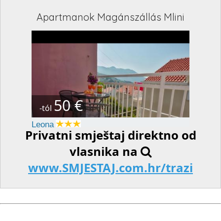
Apartmanok Magánszállás Mlini
50 €
-tól
Leona
Privatni smještaj direktno od
vlasnika na
www.SMJESTAJ.com.hr/trazi