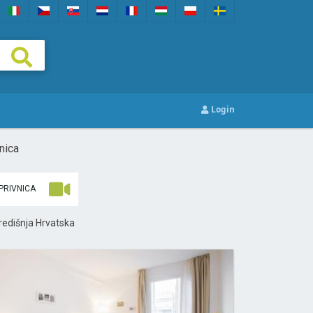
Login
nica
PRIVNICA
redišnja Hrvatska