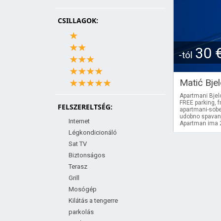
CSILLAGOK:
30 
-tól
Matić Bje
Apartmani Bjelo
FREE parking, f
FELSZERELTSÉG:
apartmani-sobe 
udobno spavanj
Internet
Apartman ima 2 
Légkondicionáló
Sat TV
Biztonságos
Terasz
Grill
Mosógép
Kilátás a tengerre
parkolás