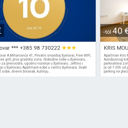
€
40 
-tól
lovar *** +385 98 730222
KRIS MO
var A.Mihanovića 41, Privatni smještaj Bjelovar, Free WIFI,
Apartman Kris M
ree grill, prva gradska zona. Slobodne sobe u Bjelovaru,
Autobusnog kolo
za prenoćište, ugodno noćenje u Bjelovaru. Jeftino i
parkirališna zo
e u Bjelovaru.Apartmani-sobe u centru Bjelovara. Svaki
je od 7-20h od 
sobe, dnevni boravak, kuhinju...
parking ne plaća