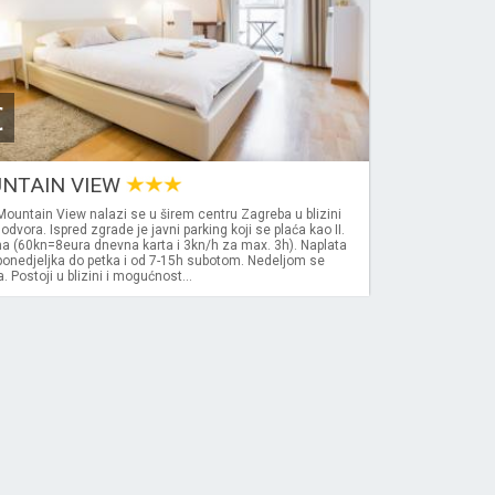
€
UNTAIN VIEW
ountain View nalazi se u širem centru Zagreba u blizini
dvora. Ispred zgrade je javni parking koji se plaća kao II.
na (60kn=8eura dnevna karta i 3kn/h za max. 3h). Naplata
ponedjeljka do petka i od 7-15h subotom. Nedeljom se
. Postoji u blizini i mogućnost...