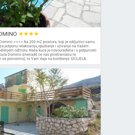
OMINO
Domino ⭐⭐⭐⭐ Na 200 m2 prostora, koji je isključivo samo
za potpunu relaksaciju,opuštanje i uživanje na Vašem
išnjem odmoru. Naša kuća je novouređena i u potpunosti
 Kuća Domino iznenadit će vas prostranošću te
se ponosimo), te Vam daje na korištenje: ☑️CIJELA...
€