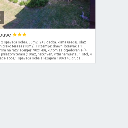
€
House
 2 spavaća soba), 30m2, 2+3 osoba. klima uređaj. Ulaz
en preko terasa (10m2). Prizemlje: dnevni boravak s 1
rom na razvlačenje(190x140), kutom za objedovanje (4
 prilazom terasi (10m2, natkriven, vrtni namještaj, 1 stol, 4
vace sobe,1 spavaća soba s ležajem 190x140,druga...