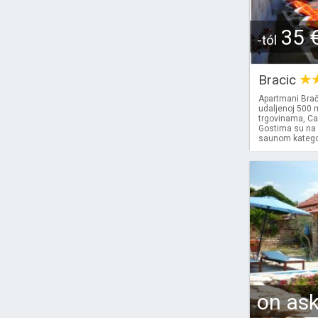
35 
-tól
Bracic
Apartmani Brači
udaljenoj 500 
trgovinama, Ca
Gostima su na 
saunom kategori
on as