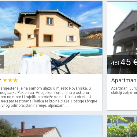
€
45 
-tól
t
Apartmani
 smještena je na samom ulazu u mjesto Rovanjska, u
Apartmani Jurić
lnog parka Paklenica. Vrlo je komforna, ima prostranu
obitelji željni 
om na more i krajolik, a proteže se na 1. katu objekt. U
aći par restorana i kafića te brojne plaže. Postoje i brojne
vnog odmora; planinarenje, alpinizam,...