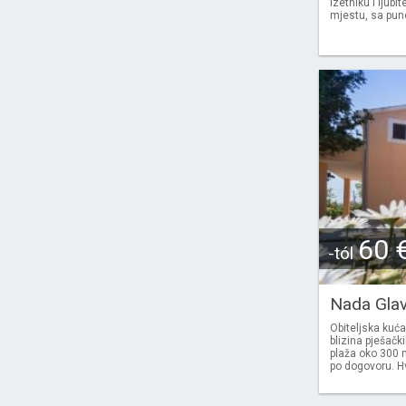
izetniku i ljubi
mjestu, sa puno
60 
-tól
Nada Gla
Obiteljska kuća
blizina pješački
plaža oko 300 
po dogovoru. Hv