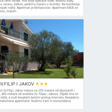
a četiri osobe. Ima dvije spavaće sobe, dnevnu sobu,
u, terasu, balkon, parkirno mjesto u dvorištu. Na korištenje
njski roštilj. Apartman je klimatiziran. Apartmani BIBA se
ici, malom...
€
V.FILIP I JAKOV
ć Sv.Filip i Jakov nalaze se 200 metara od šljunčanih i
 400 metara od središta Sv. Filipa i Jakova. Objekt ima vrt
tilj, a nudi besplatni bežični pristup internetu, besplatno
 klimatizirane apartmane. Nudimo Vam 3 novouređena
.