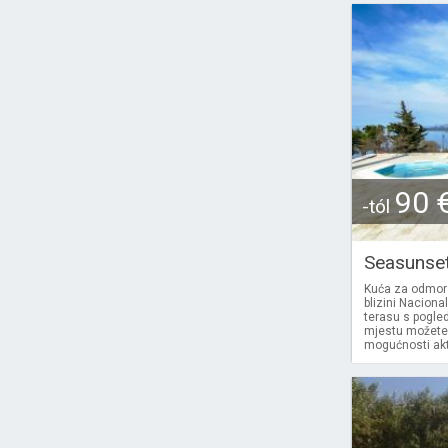
90 
-tól
Seasunse
Kuća za odmor
blizini Naciona
terasu s pogled
mjestu možete n
mogućnosti akti