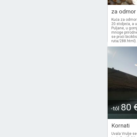
za odmor
Kuća za odmor
20.stoljeća, a 
Puljane, u gorn
mnoge prirodne 
se proći bicikli
ruta/288.html)..
80 
-tól
Kornati
Uvala Vrulje se