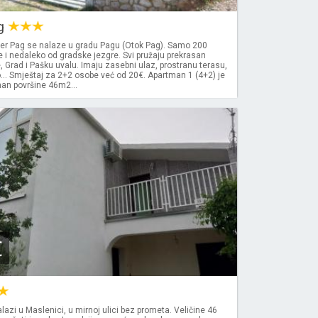
ag
er Pag se nalaze u gradu Pagu (Otok Pag). Samo 200
 i nedaleko od gradske jezgre. Svi pružaju prekrasan
 Grad i Pašku uvalu. Imaju zasebni ulaz, prostranu terasu,
... Smještaj za 2+2 osobe već od 20€. Apartman 1 (4+2) je
man površine 46m2...
€
azi u Maslenici, u mirnoj ulici bez prometa. Veličine 46