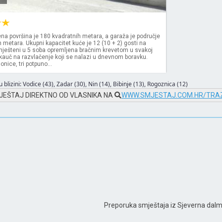
a površina je 180 kvadratnih metara, a garaža je područje
h metara. Ukupni kapacitet kuće je 12 (10 + 2) gosti na
ješteni u 5 soba opremljena bračnim krevetom u svakoj
 kauč na razvlačenje koji se nalazi u dnevnom boravku.
onice, tri potpuno...
 blizini:
Vodice (43)
,
Zadar (30)
,
Nin (14)
,
Bibinje (13)
,
Rogoznica (12)
JEŠTAJ DIREKTNO OD VLASNIKA NA
WWW.SMJESTAJ.COM.HR/TRAZ
Preporuka smještaja iz Sjeverna dalm