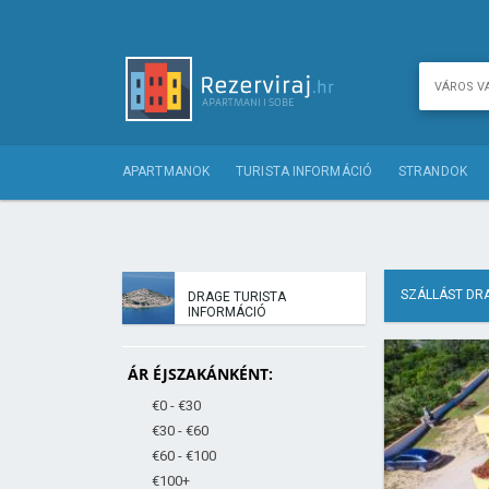
APARTMANOK
TURISTA INFORMÁCIÓ
STRANDOK
SZÁLLÁST DR
DRAGE TURISTA
INFORMÁCIÓ
ÁR ÉJSZAKÁNKÉNT:
€0 - €30
€30 - €60
€60 - €100
€100+