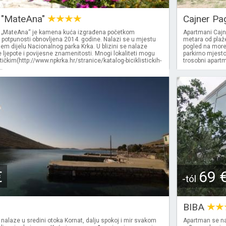
 "MateAna"
Cajner P
 „MateAna“ je kamena kuća izgrađena početkom
Apartmani Cajn
u potpunosti obnovljena 2014. godine. Nalazi se u mjestu
metara od plaže
jem dijelu Nacionalnog parka Krka. U blizini se nalaze
pogled na more,
ljepote i povijesne znamenitosti. Mnogi lokaliteti mogu
parkirno mjesto
stičkim(http://www.npkrka.hr/stranice/katalog-biciklistickih-
trosobni apart
.
€
69 
-tól
BIBA
 nalaze u sredini otoka Kornat, dalju spokoj i mir svakom
Apartman se nal