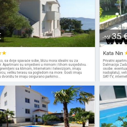
€
35 
-tól
Kata Nin
, sa dvije spavaće sobe, blizu mora idealni su za
Privatni apart
or. Apartmani su smješteni u mirnom i tihom susjedstvu.
Dalmacija Zadar
remljeni sa klimom, Internetom i televizijom, imaju
osobe. eventua
nicu, veliku terasu sa pogledom na more. Gosti imaju
nadoplatu), vel
 u dvorištu te imaju osigurano parkirno...
SAT-TV, internet, 