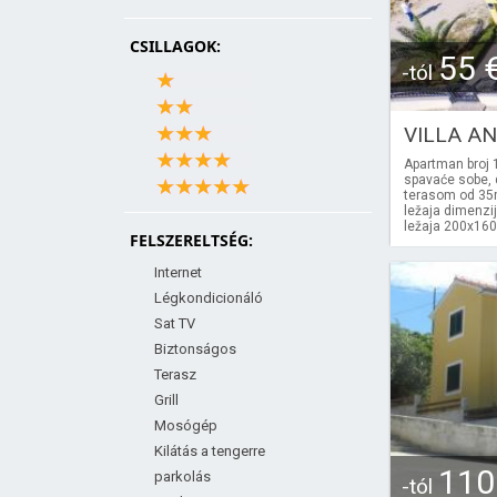
CSILLAGOK:
55 
-tól
VILLA A
Apartman broj 1
spavaće sobe, 
terasom od 35m
ležaja dimenzi
ležaja 200x160,
FELSZERELTSÉG:
Internet
Légkondicionáló
Sat TV
Biztonságos
Terasz
Grill
Mosógép
Kilátás a tengerre
110
parkolás
-tól