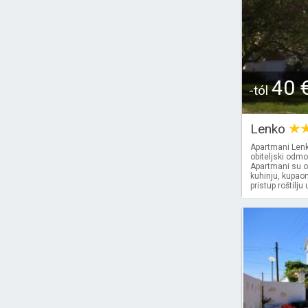
40 
-tól
Lenko
Apartmani Lenko
obiteljski odm
Apartmani su op
kuhinju, kupao
pristup roštilju