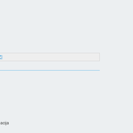
I
acija