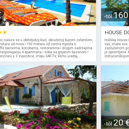
€
160
-tól
€
HOUSE D
ć nalaze se u obiteljskoj kući, okruženoj bujnim zelenilom,
Holiday House 
metara od mora i 150 metara od centra mjesta s
vaš, imate sve 
ffe barovima, konobama, restoranima i drugim sadržajima.
zasluženom god
raspolaganju 4 apartmana i soba sa grijanim bazenom i
je opremljena.
zirani s 3 zvjezdice, imaju SAT-TV, klimu uređaj,...
čistoćom(kojom 
k
20 
-tól