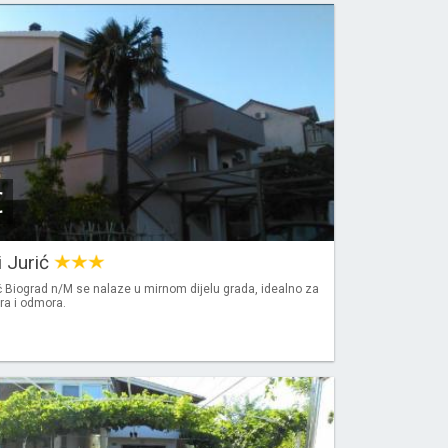
€
 Jurić
 Biograd n/M se nalaze u mirnom dijelu grada, idealno za
mira i odmora.