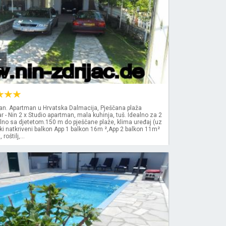
€
man. Apartman u Hrvatska Dalmacija, Pješčana plaža
 - Nin 2 x Studio apartman, mala kuhinja, tuš. Idealno za 2
lno sa djetetom.150 m do pješčane plaže, klima uređaj (uz
iki natkriveni balkon App 1 balkon 16m ²,App 2 balkon 11m²
roštilj,...