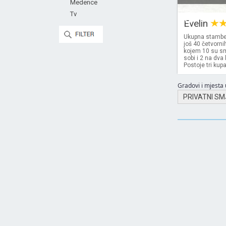
Medence
€
Tv
Evelin
Ukupna stamben
još 40 četvorni
kojem 10 su sm
sobi i 2 na dva
Postoje tri kupa
Gradovi i mjesta u
PRIVATNI SM