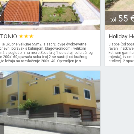
€
55 
-tól
NTONIO
Holiday 
 je ukupne veličine 55m2, a sadrži dvije dvokrevetne
3 sobe (od toga
dnevni boravak s kuhinjom, blagovaonicom i velikom
ravan i natkriv
2 s pogledom na more.Soba broj 1 se satoji od bračnog
kutnom garnitu
je 200x160,spavaća soba broj 2 se sastoji od bračnog
mjesta), tv-om i
te ležaja na razvlačenje 200x140. Opremljen je s...
stolice). 2 spa