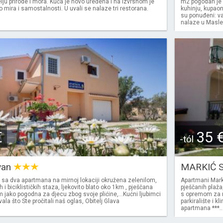
telju prirode i mora. Kuća je novo uređena i na izvrsnom je
m2 pogodan je z
 mira i samostalnosti. U uvali se nalaze tri restorana.
kuhinju, kupaon
su ponuđeni: va
nalaze u Maslen
€
35 
-tól
van
MARKIĆ S
 sa dva apartmana na mirnoj lokaciji okružena zelenilom,
Apartmani Marki
h i biciklističkih staza, ljekovito blato oko 1km , pješčana
pješčanih plaža,
m jako pogodna za djecu zbog svoje plićine,…Kućni ljubimci
s opremom za roš
ala što Ste pročitali naš oglas, Obitelj Glava
parkiralište i
apartmana ***...