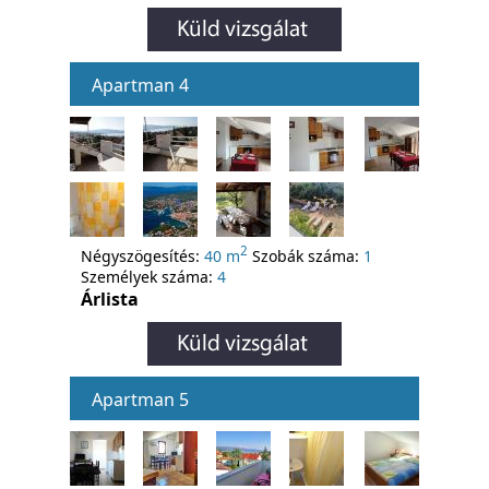
Apartman 4
2
Négyszögesítés:
40 m
Szobák száma:
1
Személyek száma:
4
Árlista
Apartman 5