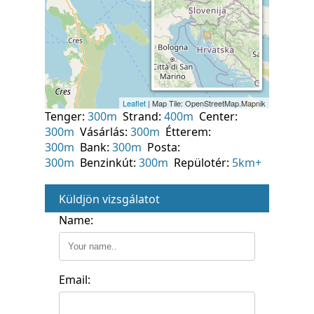
Tenger:
300m
Strand:
400m
Center:
300m
Vásárlás:
300m
Étterem:
300m
Bank:
300m
Posta:
300m
Benzinkút:
300m
Repülotér:
5km+
Küldjön vizsgálatot
Name:
Email: