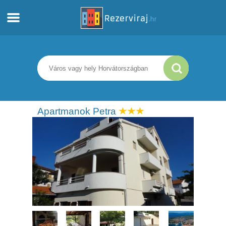
Otthon
Apartmanok
Turista információ
Apartmanok Petra
Strandok
webcams
Ismerkedjen meg Horvátországgal
múzeumok