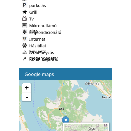
parkolás
Grill
Tv
Mikrohullámú
süto
Légkondicionáló
Internet
Háziállat
beviheto
A dohányzás
megengedett
Külön bejáratú
Google maps