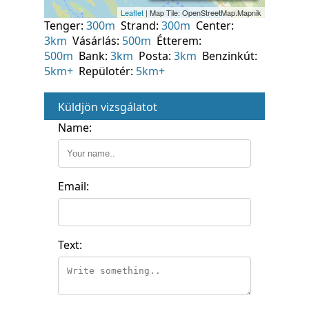
Tenger:
300m
Strand:
300m
Center:
3km
Vásárlás:
500m
Étterem:
500m
Bank:
3km
Posta:
3km
Benzinkút:
5km+
Repülotér:
5km+
Küldjön vizsgálatot
Name:
Email:
Text: