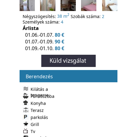
2
Négyszögesítés:
38 m
Szobák száma:
2
Személyek száma:
4
Árlista
01.06.-01.07.
80 €
01.07.-01.09.
90 €
01.09.-01.10.
80 €
Berendezés
Kilátás a
tengerre
Fürdoszoba
Konyha
Terasz
parkolás
Grill
Tv