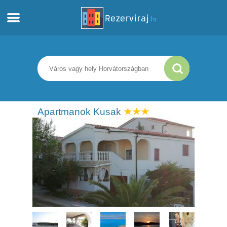
Otthon
Apartmanok
Turista információ
Apartmanok Kusak
Strandok
webcams
Ismerkedjen meg Horvátországgal
múzeumok