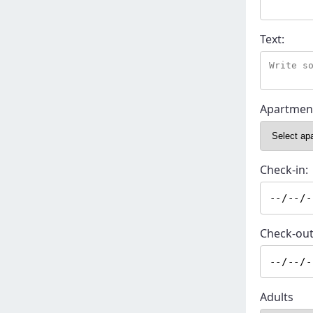
Text:
Apartmen
Check-in:
Check-out
Adults