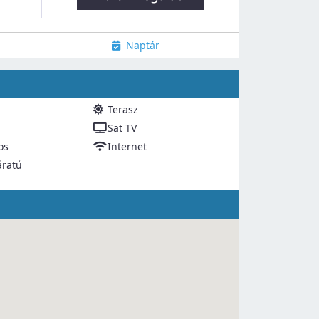
Naptár
Terasz
Sat TV
os
Internet
áratú