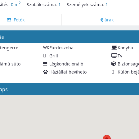
2
ítés:
0 m
Szobák száma:
1
Személyek száma:
1
Fotók
árak
és
wc
 tengerre
Fürdoszoba
Konyha
Grill
Tv
lámú süto
Légkondicionáló
Biztonság
p
Háziállat beviheto
Külön bej
aps