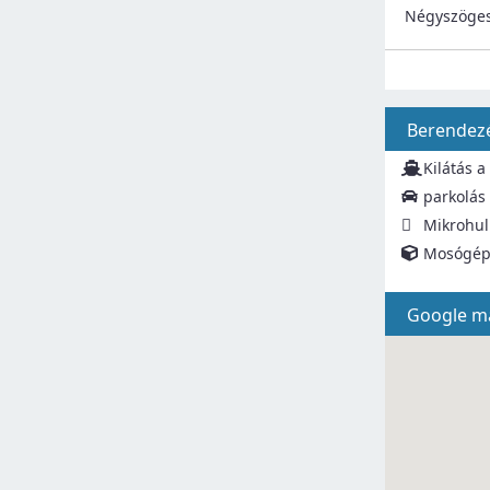
Négyszöges
Berendez
Kilátás a
parkolás
Mikrohul
Mosógé
Google m