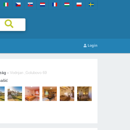
Login
szág -
Vodnjan ,Golubovo 69
ašić