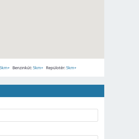
5km+
Benzinkút:
5km+
Repülotér:
5km+