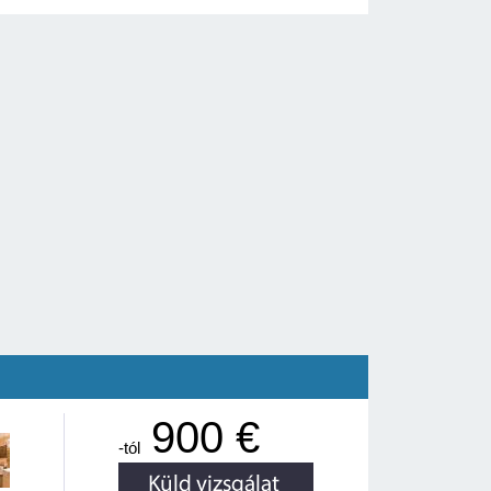
900 €
-tól