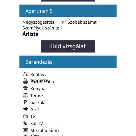
Apartman 5
2
Négyszögesítés:
1 m
Szobák száma:
1
Személyek száma:
1
Árlista
Berendezés
Kilátás a
tengerre
Fürdoszoba
Konyha
Terasz
parkolás
Grill
Tv
Sat TV
Mikrohullámú