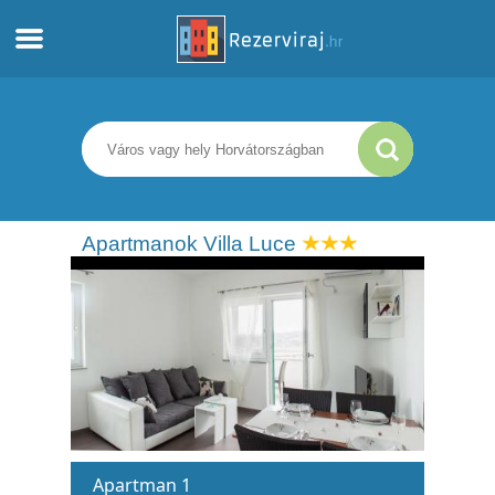
Otthon
Apartmanok
Turista információ
Apartmanok Villa Luce
Strandok
webcams
Ismerkedjen meg Horvátországgal
múzeumok
Apartman 1