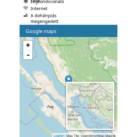
süto
Légkondicionáló
Internet
A dohányzás
megengedett
Google maps