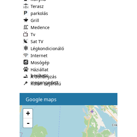
Terasz
parkolás
Grill
Medence
Tv
Sat TV
Légkondicionáló
Internet
Mosógép
Háziállat
beviheto
A dohányzás
megengedett
Külön bejáratú
Google maps