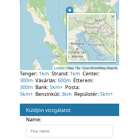
Tenger:
1km
Strand:
1km
Center:
300m
Vásárlás:
600m
Étterem:
300m
Bank:
5km+
Posta:
5km+
Benzinkút:
3km
Repülotér:
5km+
Küldjön vizsgálatot
Name: