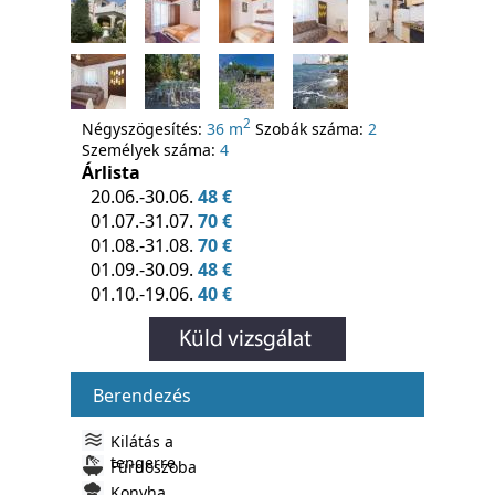
2
Négyszögesítés:
36 m
Szobák száma:
2
Személyek száma:
4
Árlista
20.06.-30.06.
48 €
01.07.-31.07.
70 €
01.08.-31.08.
70 €
01.09.-30.09.
48 €
01.10.-19.06.
40 €
Berendezés
Kilátás a
tengerre
Fürdoszoba
Konyha