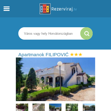
Otthon
Apartmanok
Turista információ
Apartmanok FILIPOVIĆ
Strandok
webcams
Ismerkedjen meg Horvátországgal
múzeumok