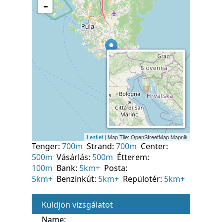
Tenger:
700m
Strand:
700m
Center:
500m
Vásárlás:
500m
Étterem:
100m
Bank:
5km+
Posta:
5km+
Benzinkút:
5km+
Repülotér:
5km+
Küldjön vizsgálatot
Name: