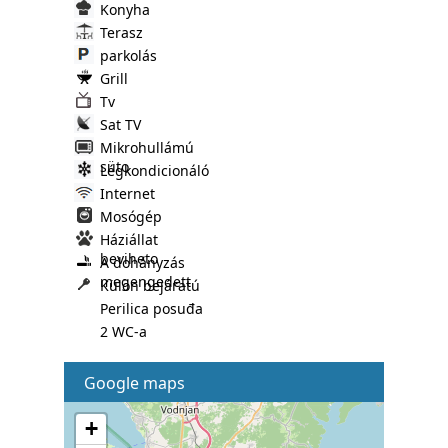
Konyha
Terasz
parkolás
Grill
Tv
Sat TV
Mikrohullámú
süto
Légkondicionáló
Internet
Mosógép
Háziállat
beviheto
A dohányzás
megengedett
Külön bejáratú
Perilica posuđa
2 WC-a
Google maps