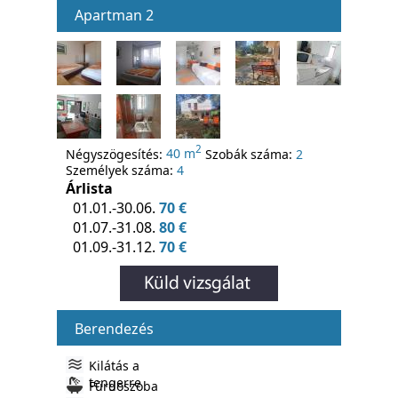
Apartman 2
2
Négyszögesítés:
40 m
Szobák száma:
2
Személyek száma:
4
Árlista
01.01.-30.06.
70 €
01.07.-31.08.
80 €
01.09.-31.12.
70 €
Berendezés
Kilátás a
tengerre
Fürdoszoba