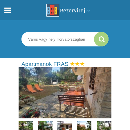
Otthon
Apartmanok
Turista információ
Apartmanok FRAS
Strandok
webcams
Ismerkedjen meg Horvátországgal
múzeumok