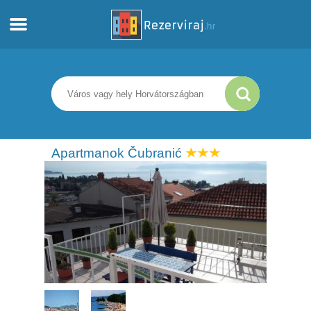
Otthon
Apartmanok
Turista információ
Apartmanok Čubranić
Strandok
webcams
Ismerkedjen meg Horvátországgal
múzeumok